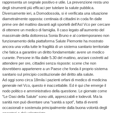
rappresenta un segnale positivo e utile. La prevenzione resta uno
degli strumenti più efficaci per tutelare la salute pubblica.
Diversamente ieri, a Domodossola, si è verificata una situazione
diametralmente opposta: centinaia di cittadini in coda fin dalle
prime ore del mattino davanti agli sportelli dell’Asl Vco per cercare
di ottenere un medico di famiglia. Il caso legato all’aumento del
massimale della dottoressa Sonia Bruno e al contemporaneo non
funzionamento della piattaforma Salute Piemonte ha mostrato
ancora una volta tutte le fragilità di un sistema sanitario territoriale
che fatica a garantire un diritto fondamentale: avere un medico
curante. Persone in fila dalle 5.30 del mattino, anziani costretti ad
attendere per ore, cittadini senza risposte: scene che non
dovrebbero appartenere a un Paese che fonda il proprio sistema
sanitario sul principio costituzionale del diritto alla salute.
Ad oggi sono circa 18mila i pazienti orfani di medico di medicina
generale nel Vco, questo è inaccettabile. Ed è qui che emerge il
nodo politico e amministrativo della questione. Le giornate come
“Le Oasi della Salute” sono utili, apprezzabili e lodevoli. Ma la
sanità non può diventare una “sanità a spot”, fatta di eventi
occasionali e sostenuta principalmente dalla buona volontà degli