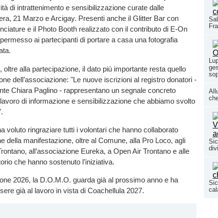
ività di intrattenimento e sensibilizzazione curate dalle
era, 21 Marzo e Arcigay. Presenti anche il Glitter Bar con
Sal
Fr
iature e il Photo Booth realizzato con il contributo di E-On
permesso ai partecipanti di portare a casa una fotografia
ata.
Lup
ges
oltre alla partecipazione, il dato più importante resta quello
sop
one dell’associazione: "Le nuove iscrizioni al registro donatori -
ente Chiara Paglino - rappresentano un segnale concreto
All
che
el lavoro di informazione e sensibilizzazione che abbiamo svolto
.
 voluto ringraziare tutti i volontari che hanno collaborato
ne della manifestazione, oltre al Comune, alla Pro Loco, agli
Sic
div
i Trontano, all’associazione Eureka, a Open Air Trontano e alle
torio che hanno sostenuto l’iniziativa.
zione 2026, la D.O.M.O. guarda già al prossimo anno e ha
Sic
cal
sere già al lavoro in vista di Coachellula 2027.