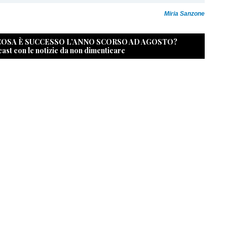
Miria Sanzone
 COSA È SUCCESSO L’ANNO SCORSO AD AGOSTO?
cast con le notizie da non dimenticare