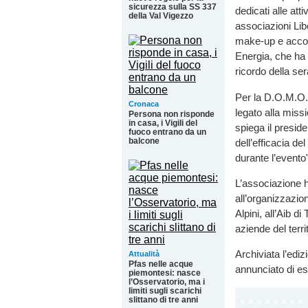
sicurezza sulla SS 337
dedicati alle att
della Val Vigezzo
associazioni Lib
make-up e acconc
Energia, che ha 
ricordo della ser
Per la D.O.M.O., 
Cronaca
legato alla missi
Persona non risponde
in casa, i Vigili del
spiega il presid
fuoco entrano da un
balcone
dell’efficacia d
durante l’evento"
L’associazione ha
all’organizzazio
Alpini, all’Aib d
aziende del terri
Archiviata l’edi
Attualità
Pfas nelle acque
annunciato di es
piemontesi: nasce
l’Osservatorio, ma i
limiti sugli scarichi
slittano di tre anni