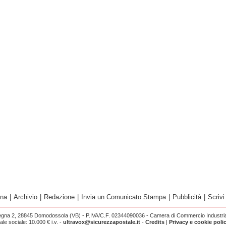
ina
|
Archivio
|
Redazione
|
Invia un Comunicato Stampa
|
Pubblicità
|
Scrivi
egna 2, 28845 Domodossola (VB) - P.IVA/C.F. 02344090036 - Camera di Commercio Industria 
e sociale: 10.000 € i.v. -
ultravox@sicurezzapostale.it
-
Credits
|
Privacy e cookie poli