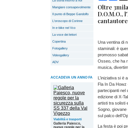
La storia intorno a noi
Oltre 3mila
Mangiare consapevolmente
D.O.M.O., l
Il punto di Beppe Gandolfo
cantautore 
L'oroscopo di Corinne
In e-bike nel Vco
La voce dei lettori
Copertina
Una ventina di n
staminali: è ques
Fotogallery
promosso sabato
Videogallery
Osseo, che ha ri
ADV
musica, divertim
ACCADEVA UN ANNO FA
L’iniziativa si 
Fla In Da Howz e
partecipanti nel
edizione di X-Tal
artisti tra solist
Sogno, giovane ca
sul palco dell’Op
Viabilità e trasporti
Galleria Paiesco,
La festa è poi pr
nuove regole per la