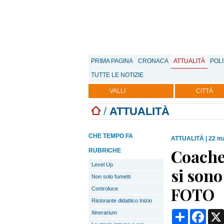
PRIMA PAGINA
CRONACA
ATTUALITÀ
POLI
TUTTE LE NOTIZIE
VALLI
CITTÀ
/
ATTUALITÀ
CHE TEMPO FA
ATTUALITÀ
|
22 ma
Coachel
RUBRICHE
Level Up
si sono
Non solo fumetti
FOTO
Controluce
Ristorante didattico Inizio
Condividi
Face
Itinerarium