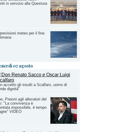
nti in servizio alla Questura
previsioni meteo per il fine
timana
enerdì 07 agosto
on accetto gli insulti a Scalfaro, uomo di
nde dignità''
o, Preioni agli allevatori del
: "La convivenza è
entata impossibile, è tempo
agire" VIDEO