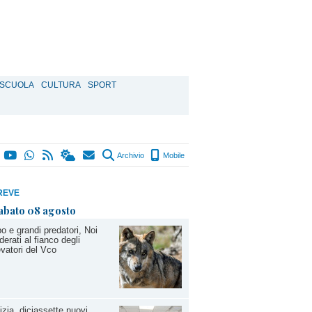
SCUOLA
CULTURA
SPORT
Archivio
Mobile
REVE
abato 08 agosto
o e grandi predatori, Noi
erati al fianco degli
evatori del Vco
izia, diciassette nuovi