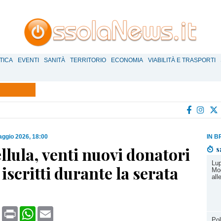
TICA
EVENTI
SANITÀ
TERRITORIO
ECONOMIA
VIABILITÀ E TRASPORTI
ggio 2026, 18:00
IN B
lula, venti nuovi donatori
s
Lup
 iscritti durante la serata
Mod
all
book
X
Print
WhatsApp
Email
Pol