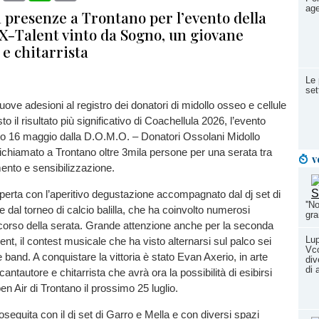
age
 presenze a Trontano per l’evento della
'X-Talent vinto da Sogno, un giovane
e chitarrista
Le 
set
uove adesioni al registro dei donatori di midollo osseo e cellule
to il risultato più significativo di Coachellula 2026, l’evento
 16 maggio dalla D.O.M.O. – Donatori Ossolani Midollo
chiamato a Trontano oltre 3mila persone per una serata tra
v
ento e sensibilizzazione.
è aperta con l’aperitivo degustazione accompagnato dal dj set di
''N
 dal torneo di calcio balilla, che ha coinvolto numerosi
gra
 corso della serata. Grande attenzione anche per la seconda
Lup
ent, il contest musicale che ha visto alternarsi sul palco sei
Vco
i e band. A conquistare la vittoria è stato Evan Axerio, in arte
div
di 
ntautore e chitarrista che avrà ora la possibilità di esibirsi
en Air di Trontano il prossimo 25 luglio.
oseguita con il dj set di Garro e Mella e con diversi spazi