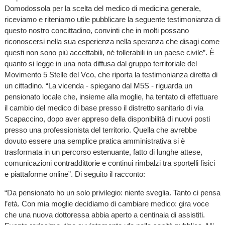
Domodossola per la scelta del medico di medicina generale,
riceviamo e riteniamo utile pubblicare la seguente testimonianza di
questo nostro concittadino, convinti che in molti possano
riconoscersi nella sua esperienza nella speranza che disagi come
questi non sono più accettabili, né tollerabili in un paese civile”. È
quanto si legge in una nota diffusa dal gruppo territoriale del
Movimento 5 Stelle del Vco, che riporta la testimonianza diretta di
un cittadino. “La vicenda - spiegano dal M5S - riguarda un
pensionato locale che, insieme alla moglie, ha tentato di effettuare
il cambio del medico di base presso il distretto sanitario di via
Scapaccino, dopo aver appreso della disponibilità di nuovi posti
presso una professionista del territorio. Quella che avrebbe
dovuto essere una semplice pratica amministrativa si è
trasformata in un percorso estenuante, fatto di lunghe attese,
comunicazioni contraddittorie e continui rimbalzi tra sportelli fisici
e piattaforme online”. Di seguito il racconto:
“Da pensionato ho un solo privilegio: niente sveglia. Tanto ci pensa
l’età. Con mia moglie decidiamo di cambiare medico: gira voce
che una nuova dottoressa abbia aperto a centinaia di assistiti.