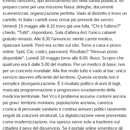
Evento rarissimo, tipo avvistamento ufo nella sanità pubblica. Mi
preparo come per una missione Nasa: deleghe, documenti
scannerizzati, organizzazione perfetta. Vado al distretto e trovo un
cartello. In Italia i cartelli sono ormai più presenti dei servizi.
Venerdì 15 maggio alle 8.10 trovo già una folla. “Chi è l’ultimo?”
chiedo. “Tutti!”, rispondono. Sala d’attesa Asl: l’unico cabaret
gratuito rimasto. Alle 8.30 l’annuncio: niente cambi medico,
ripassare lunedì. Però era scritto sul sito. Torno a casa e provo
online: Spid, Cie, codici, password. Risultato? “Nessun posto
disponibile”. Lunedì 18 maggio torno alle 8.00. Illuso. Scopro che
qualcuno era lì dalle 5.00 del mattino. Per un medico di base, non
per un concerto mondiale. Alla fine mollo tutto e vado al bar: unico
servizio davvero efficiente del territorio. Questa vicenda non è
semplice disorganizzazione. È il risultato politico di anni di tagli,
mancata programmazione e progressivo svuotamento della
medicina territoriale. Nel Vco il problema assume contorni ancora
più gravi: territorio montano, popolazione anziana, carenza
cronica di personale sanitario e continui annunci politici raramente
seguiti da soluzioni strutturali. La digitalizzazione viene presentata
come modernizzazione, ma spesso serve solo a trasferire sul
cittadino il peso del disservizio. Se il portale online smentisce gli