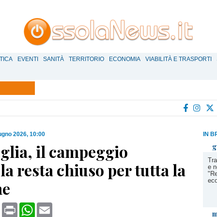
TICA
EVENTI
SANITÀ
TERRITORIO
ECONOMIA
VIABILITÀ E TRASPORTI
ugno 2026, 10:00
IN B
glia, il campeggio
g
Tra
ola resta chiuso per tutta la
e n
"Re
eco
ne
book
X
Print
WhatsApp
Email
m