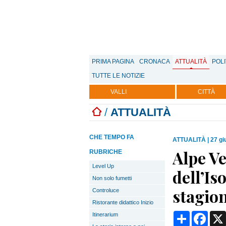
PRIMA PAGINA
CRONACA
ATTUALITÀ
POLI
TUTTE LE NOTIZIE
VALLI
CITTÀ
/
ATTUALITÀ
CHE TEMPO FA
ATTUALITÀ
|
27 gi
Alpe Ve
RUBRICHE
Level Up
dell’Is
Non solo fumetti
stagio
Controluce
Ristorante didattico Inizio
Condividi
Face
Itinerarium