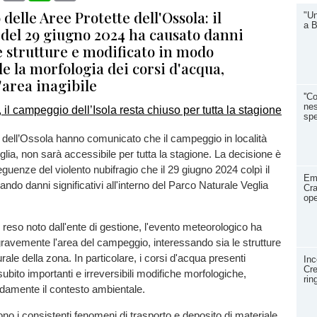
delle Aree Protette dell'Ossola: il
"Un
a B
 del 29 giugno 2024 ha causato danni
e strutture e modificato in modo
le la morfologia dei corsi d'acqua,
'area inagibile
''C
nes
spe
 dell’Ossola hanno comunicato che il campeggio in località
eglia, non sarà accessibile per tutta la stagione. La decisione è
eguenze del violento nubifragio che il 29 giugno 2024 colpì il
Eme
cando danni significativi all'interno del Parco Naturale Veglia
Cra
ope
eso noto dall'ente di gestione, l'evento meteorologico ha
vemente l'area del campeggio, interessando sia le strutture
urale della zona. In particolare, i corsi d'acqua presenti
Inc
Cre
ubito importanti e irreversibili modifiche morfologiche,
rin
damente il contesto ambientale.
ono i consistenti fenomeni di trasporto e deposito di materiale