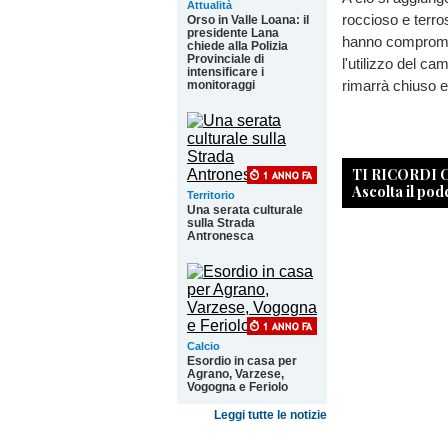
Attualità
roccioso e terro
Orso in Valle Loana: il
presidente Lana
hanno compromess
chiede alla Polizia
Provinciale di
l'utilizzo del ca
intensificare i
rimarrà chiuso e
monitoraggi
TI RICORDI
Ascolta il pod
Territorio
Una serata culturale
sulla Strada
Antronesca
Calcio
Esordio in casa per
Agrano, Varzese,
Vogogna e Feriolo
Leggi tutte le notizie