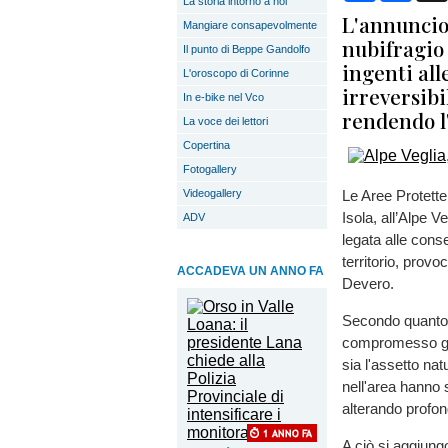
La storia intorno a noi
L'annuncio 
Mangiare consapevolmente
nubifragio
Il punto di Beppe Gandolfo
ingenti all
L'oroscopo di Corinne
irreversibi
In e-bike nel Vco
rendendo l
La voce dei lettori
Copertina
Fotogallery
Videogallery
Le Aree Protette
Isola, all’Alpe V
ADV
legata alle cons
territorio, provo
ACCADEVA UN ANNO FA
Devero.
Secondo quanto r
compromesso gra
sia l'assetto nat
nell'area hanno s
alterando profon
A ciò si aggiung