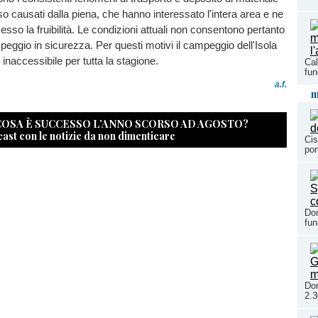
so causati dalla piena, che hanno interessato l'intera area e ne
o la fruibilità. Le condizioni attuali non consentono pertanto
mpeggio in sicurezza. Per questi motivi il campeggio dell'Isola
 inaccessibile per tutta la stagione.
Cal
fun
a.f.
m
 COSA È SUCCESSO L’ANNO SCORSO AD AGOSTO?
cast con le notizie da non dimenticare
Cis
por
Dom
fun
Dom
2.3