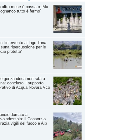
 altro mese è passato. Ma
ognanco tutto è fermo"
on l'intervento al lago Tana
suna ripercussione per le
cie protette''
rgenza idrica rientrata a
na: concluso il supporto
rativo di Acqua Novara Vco
endio domato a
voladossola: il Consorzio
grazia vigili del fuoco e Aib