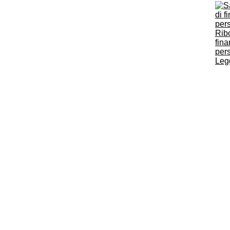
Ribo
fina
per
Legg