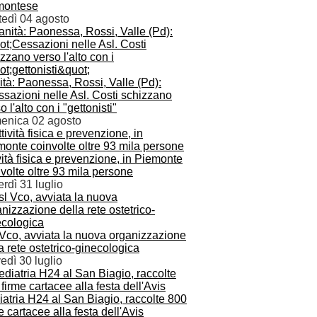
montese
tedì 04 agosto
tà: Paonessa, Rossi, Valle (Pd):
sazioni nelle Asl. Costi schizzano
o l'alto con i "gettonisti"
enica 02 agosto
vità fisica e prevenzione, in Piemonte
volte oltre 93 mila persone
rdì 31 luglio
 Vco, avviata la nuova organizzazione
a rete ostetrico-ginecologica
edì 30 luglio
atria H24 al San Biagio, raccolte 800
e cartacee alla festa dell'Avis