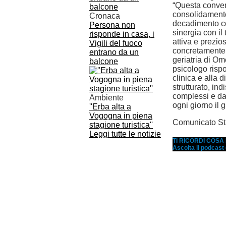
“Questa conve
consolidamento 
Cronaca
decadimento cog
Persona non
sinergia con il
risponde in casa, i
attiva e prezio
Vigili del fuoco
concretamente 
entrano da un
geriatria di Om
balcone
psicologo risp
clinica e alla 
strutturato, ind
complessi e dar
Ambiente
ogni giorno il 
''Erba alta a
Vogogna in piena
Comunicato St
stagione turistica''
Leggi tutte le notizie
TI RICORDI COS
Ascolta il podcast