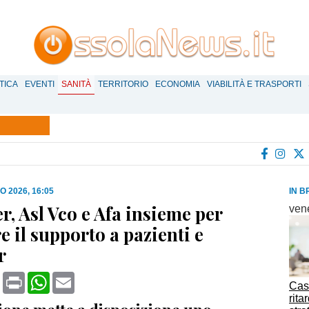
TICA
EVENTI
SANITÀ
TERRITORIO
ECONOMIA
VIABILITÀ E TRASPORTI
O 2026, 16:05
IN B
r, Asl Vco e Afa insieme per
ven
e il supporto a pazienti e
r
book
X
Print
WhatsApp
Email
Case
rita