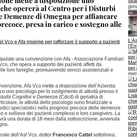
ione mette a disposizione uno
stra
che opererà al Centro per i Disturbi
gio
 e Demenze di Omegna per affiancare
recoce, presa in carico e sostegno alle
L'A
l'E
tipulato una convenzione con Afa - Associazione Familiari
Man
co, che opera a supporto dei pazienti affetti da
per 
le loro famiglie, promuovendo servizi assistenziali e
mer
venzione, Afa Vco mette a disposizione dell’Azienda
co uno psicologo per lo svolgimento di attività presso il
List
sturbi Cognitivi e Demenze (Cdcd) di geriatria di
chie
icolare, le attività dello psicologo sono finalizzate a
gas
edici specialistici nella prognosi precoce delle demenze
co e sollievo dei pazienti complessi e loro caregivers. La
rà una durata di 18 mesi dalla sottoscrizione, avvenuta
gno.
Ribo
conf
erale dell’Asl Vco, dottor
Francesco Cattel
sottolinea: