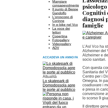
L'associaz
Mangiare
psicologo 
consapevolmente
Il punto di Beppe
Cognitivi
Gandolfo
L'oroscopo di
diagnosi p
Corinne
famiglie
In e-bike nel Vco
La voce dei
lettori
Copertina
Fotogallery
Videogallery
L’Asl Vco ha s
ADV
Alzheimer del V
Alzheimer e del
ACCADEVA UN ANNO FA
socio sanitari.
Con questa con
Sanitaria del V
Centro per i Di
Attualità
Omegna. In part
Lo skatepark di
coadiuvare i m
Domodossola apre
e presa in cari
le porte al pubblico
convenzione av
lo scorso 9 giu
Il direttore gen