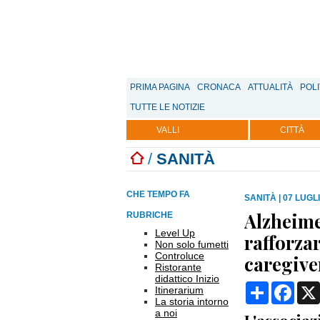
PRIMA PAGINA
CRONACA
ATTUALITÀ
POLI
TUTTE LE NOTIZIE
VALLI
CITTÀ
/
SANITÀ
CHE TEMPO FA
SANITÀ
|
07 LUGLI
Alzheime
RUBRICHE
Level Up
rafforzar
Non solo fumetti
Controluce
caregive
Ristorante
didattico Inizio
Condividi
Face
Itinerarium
La storia intorno
a noi