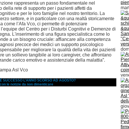
pie
nzione rappresenta un passo fondamentale nel
mar
della rete di supporto per i pazienti affetti da
nitivo e per le loro famiglie nel nostro territorio. La
 terzo settore, e in particolare con una realtà storicamente
sa come l’Afa Vco, ci permette di potenziare
l’equipe del Centro per i Disturbi Cognitivi e Demenze di
Sani
egna. L'inserimento di una figura specialistica come lo
"Ces
onde a un bisogno cruciale: affiancare alla competenza
vers
diagnosi precoce dei medici un supporto psicologico
dom
ispensabile per migliorare la qualità della vita dei pazienti
e un sollievo tangibile ai loro caregiver, che affrontano
grande carico emotivo e assistenziale della malattia”.
Atti
ampa Asl Vco
coin
vene
A È SUCCESSO L’ANNO SCORSO AD AGOSTO?
 con le notizie da non dimenticare
Asl
dell
giov
Pedi
firm