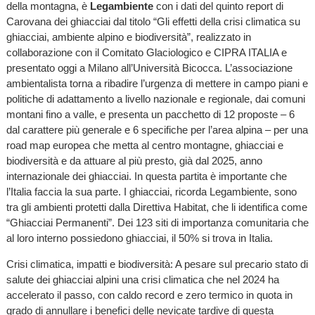
della montagna, è
Legambiente
con i dati del quinto report di
Carovana dei ghiacciai dal titolo “Gli effetti della crisi climatica su
ghiacciai, ambiente alpino e biodiversità”, realizzato in
collaborazione con il Comitato Glaciologico e CIPRA ITALIA e
presentato oggi a Milano all’Università Bicocca. L’associazione
ambientalista torna a ribadire l’urgenza di mettere in campo piani e
politiche di adattamento a livello nazionale e regionale, dai comuni
montani fino a valle, e presenta un pacchetto di 12 proposte – 6
dal carattere più generale e 6 specifiche per l’area alpina – per una
road map europea che metta al centro montagne, ghiacciai e
biodiversità e da attuare al più presto, già dal 2025, anno
internazionale dei ghiacciai. In questa partita è importante che
l’Italia faccia la sua parte. I ghiacciai, ricorda Legambiente, sono
tra gli ambienti protetti dalla Direttiva Habitat, che li identifica come
“Ghiacciai Permanenti”. Dei 123 siti di importanza comunitaria che
al loro interno possiedono ghiacciai, il 50% si trova in Italia.
Crisi climatica, impatti e biodiversità: A pesare sul precario stato di
salute dei ghiacciai alpini una crisi climatica che nel 2024 ha
accelerato il passo, con caldo record e zero termico in quota in
grado di annullare i benefici delle nevicate tardive di questa