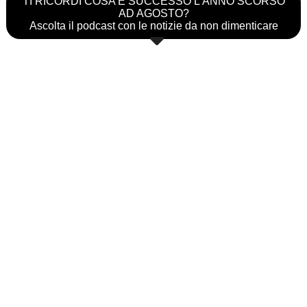
TI RICORDI COSA È SUCCESSO L’ANNO SCORSO
AD AGOSTO?
Ascolta il podcast con le notizie da non dimenticare