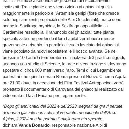
tra il 17 e il 59% a seconda degli scenari di riscaldamento
ipotizzati. Tra le piante che vivono vicino ai ghiacciai quella
maggiormente in pericolo è l’Artemisia genipi (fiore che cresce
solo negli ambienti proglaciali delle Alpi Occidentali); ma ci sono
anche la Saxifraga bryoides, la Saxifraga oppositifolia, la
Cardamine resedifolia, il ranuncolo dei ghiacciai: tutte piante
specializzate che perdendo il loro habitat verrebbero messe
gravemente a rischio. In parallelo il vuoto lasciato dai ghiacciai
viene popolato da nuovi ecosistemi e il bosco avanza. Se nei
prossimi 100 anni la temperatura si innalzerà di 3 gradi centigradi,
secondo uno studio di Science, le aree di vegetazione si dovranno
spostare di circa 600 metri verso l’alto. Temi di cui Legambiente
parlerà anche questa sera a Roma presso il Nuovo Cinema Aquila
ore 21.00 dove, in occasione del Film Festival Antropocine, verrà
proiettato il documentario di Carovana dei ghiacciai realizzato dal
videomaker David Fricano per Legambiente.
“Dopo gli anni critici del 2022 e del 2023, segnati da gravi perdite
di massa glaciale non solo sul versante meridionale dell’Arco
Alpino, il 2024 non ha portato il miglioramento sperat
o –
dichiara
Vanda Bonardo
, responsabile nazionale Alpi di