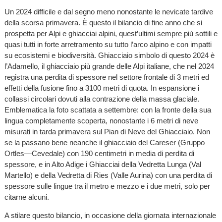
Un 2024 difficile e dal segno meno nonostante le nevicate tardive
della scorsa primavera. È questo il bilancio di fine anno che si
prospetta per Alpi e ghiacciai alpini, quest’ultimi sempre più sottili e
quasi tutti in forte arretramento su tutto l’arco alpino e con impatti
su ecosistemi e biodiversità. Ghiacciaio simbolo di questo 2024 è
l’Adamello, il ghiacciaio più grande delle Alpi italiane, che nel 2024
registra una perdita di spessore nel settore frontale di 3 metri ed
effetti della fusione fino a 3100 metri di quota. In espansione i
collassi circolari dovuti alla contrazione della massa glaciale.
Emblematica la foto scattata a settembre: con la fronte della sua
lingua completamente scoperta, nonostante i 6 metri di neve
misurati in tarda primavera sul Pian di Neve del Ghiacciaio. Non
se la passano bene neanche il ghiacciaio del Careser (Gruppo
Ortles—Cevedale) con 190 centimetri in media di perdita di
spessore, e in Alto Adige i Ghiacciai della Vedretta Lunga (Val
Martello) e della Vedretta di Ries (Valle Aurina) con una perdita di
spessore sulle lingue tra il metro e mezzo e i due metri, solo per
citarne alcuni.
A stilare questo bilancio, in occasione della giornata internazionale