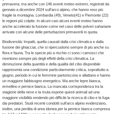
primavera; ma anche con 146 eventi meteo estremi, registrati da
gennaio a dicembre 2024 sull’arco alpino, che hanno reso più
fragile la montagna. Lombardia (49), Veneto(41) e Piemonte (22)
le regioni più colpite. In alcuni casi alcuni eventi meteo hanno
anche accelerato la fusione come nel caso delle polveri sahariane
arrivate con alcune delle perturbazioni primaverili in quota.
Biodiversità: Impatti, quella causati dalla crisi climatica e dalla
fusione dei ghiacciai, che si ripercuotono sempre di più anche su
flora e fauna. Tra le specie più a rischio ci sono i camosci che
risentono sempre più degli effetti della crisi climatica. La
diminuzione della quantità e della qualità del cibo disponibile
rappresenta una condizione particolarmente critica, soprattutto a
giugno, periodo in cui le femmine partoriscono e allattano e hanno
un maggiore fabbisogno energetico. Ma anche lepre bianca,
ermellino e pernice bianca. La mancata corrispondenza tra la
stagione della neve e la muta espone questi animali ad una
maggiore visibilità rendendo più difficile la ricerca di cibo e la fuga
dai predatori. Studi recenti condotti sull’arco alpino evidenziano,
inoltre, una perdita di area idonea per la pernice bianca compresa