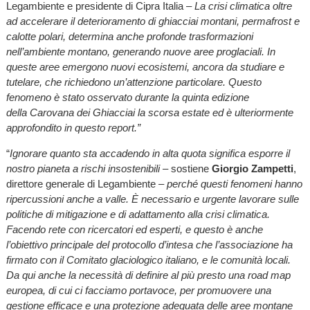
Legambiente e presidente di Cipra Italia –
La crisi climatica oltre
ad accelerare il deterioramento di ghiacciai montani, permafrost e
calotte polari, determina anche profonde trasformazioni
nell’ambiente montano, generando nuove aree proglaciali. In
queste aree emergono nuovi ecosistemi, ancora da studiare e
tutelare, che richiedono un’attenzione particolare. Questo
fenomeno è stato osservato durante la quinta edizione
della Carovana dei Ghiacciai la scorsa estate ed è ulteriormente
approfondito in questo report.”
“
Ignorare quanto sta accadendo in alta quota significa esporre il
nostro pianeta a rischi insostenibili
– sostiene
Giorgio Zampetti
,
direttore generale di Legambiente –
perché questi fenomeni hanno
ripercussioni anche a valle. È necessario e urgente lavorare sulle
politiche di mitigazione e di adattamento alla crisi climatica.
Facendo rete con ricercatori ed esperti, e questo è anche
l’obiettivo principale del protocollo d’intesa che l’associazione ha
firmato con il Comitato glaciologico italiano, e le comunità locali.
Da qui anche la necessità di definire al più presto una road map
europea, di cui ci facciamo portavoce, per promuovere una
gestione efficace e una protezione adeguata delle aree montane