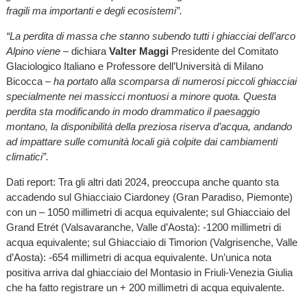
fragili ma importanti e degli ecosistemi”.
“La perdita di massa che stanno subendo tutti i ghiacciai dell’arco
Alpino viene
– dichiara
Valter Maggi
Presidente del Comitato
Glaciologico Italiano e Professore dell’Università di Milano
Bicocca –
ha portato alla scomparsa di numerosi piccoli ghiacciai
specialmente nei massicci montuosi a minore quota. Questa
perdita sta modificando in modo drammatico il paesaggio
montano, la disponibilità della preziosa riserva d’acqua, andando
ad impattare sulle comunità locali già colpite dai cambiamenti
climatici”.
Dati report: Tra gli altri dati 2024, preoccupa anche quanto sta
accadendo sul Ghiacciaio Ciardoney (Gran Paradiso, Piemonte)
con un – 1050 millimetri di acqua equivalente; sul Ghiacciaio del
Grand Etrét (Valsavaranche, Valle d’Aosta): -1200 millimetri di
acqua equivalente; sul Ghiacciaio di Timorion (Valgrisenche, Valle
d’Aosta): -654 millimetri di acqua equivalente. Un’unica nota
positiva arriva dal ghiacciaio del Montasio in Friuli-Venezia Giulia
che ha fatto registrare un + 200 millimetri di acqua equivalente.