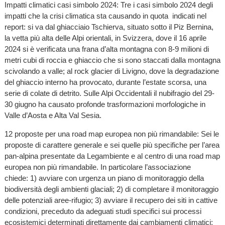
Impatti climatici casi simbolo 2024: Tre i casi simbolo 2024 degli
impatti che la crisi climatica sta causando in quota indicati nel
report: si va dal ghiacciaio Tschierva, situato sotto il Piz Bernina,
la vetta più alta delle Alpi orientali, in Svizzera, dove il 16 aprile
2024 si è verificata una frana d’alta montagna con 8-9 milioni di
metri cubi di roccia e ghiaccio che si sono staccati dalla montagna
scivolando a valle; al rock glacier di Livigno, dove la degradazione
del ghiaccio interno ha provocato, durante l’estate scorsa, una
serie di colate di detrito. Sulle Alpi Occidentali il nubifragio del 29-
30 giugno ha causato profonde trasformazioni morfologiche in
Valle d’Aosta e Alta Val Sesia.
12 proposte per una road map europea non più rimandabile: Sei le
proposte di carattere generale e sei quelle più specifiche per l’area
pan-alpina presentate da Legambiente e al centro di una road map
europea non più rimandabile. In particolare l’associazione
chiede: 1) avviare con urgenza un piano di monitoraggio della
biodiversità degli ambienti glaciali; 2) di completare il monitoraggio
delle potenziali aree-rifugio; 3) avviare il recupero dei siti in cattive
condizioni, preceduto da adeguati studi specifici sui processi
ecosistemici determinati direttamente dai cambiamenti climatici;