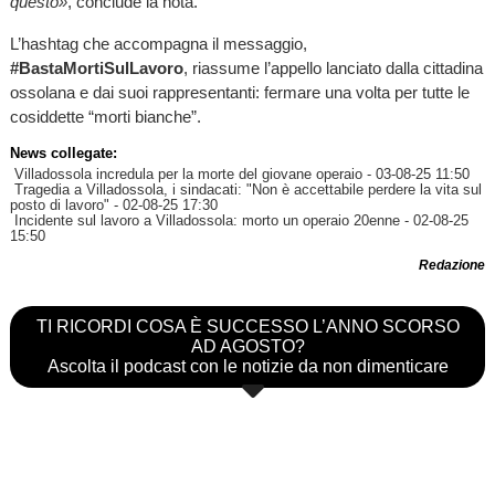
questo»
, conclude la nota.
L’hashtag che accompagna il messaggio,
#BastaMortiSulLavoro
, riassume l’appello lanciato dalla cittadina
ossolana e dai suoi rappresentanti: fermare una volta per tutte le
cosiddette “morti bianche”.
News collegate:
Villadossola incredula per la morte del giovane operaio
- 03-08-25 11:50
Tragedia a Villadossola, i sindacati: "Non è accettabile perdere la vita sul
posto di lavoro"
- 02-08-25 17:30
Incidente sul lavoro a Villadossola: morto un operaio 20enne
- 02-08-25
15:50
Redazione
TI RICORDI COSA È SUCCESSO L’ANNO SCORSO
AD AGOSTO?
Ascolta il podcast con le notizie da non dimenticare