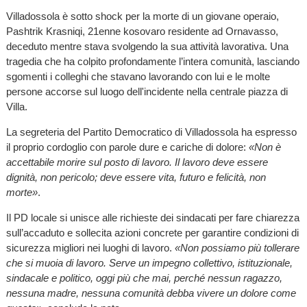
Villadossola è sotto shock per la morte di un giovane operaio,
Pashtrik Krasniqi, 21enne kosovaro residente ad Ornavasso,
deceduto mentre stava svolgendo la sua attività lavorativa. Una
tragedia che ha colpito profondamente l’intera comunità, lasciando
sgomenti i colleghi che stavano lavorando con lui e le molte
persone accorse sul luogo dell'incidente nella centrale piazza di
Villa.
La segreteria del Partito Democratico di Villadossola ha espresso
il proprio cordoglio con parole dure e cariche di dolore:
«Non è
accettabile morire sul posto di lavoro. Il lavoro deve essere
dignità, non pericolo; deve essere vita, futuro e felicità, non
morte»
.
Il PD locale si unisce alle richieste dei sindacati per fare chiarezza
sull’accaduto e sollecita azioni concrete per garantire condizioni di
sicurezza migliori nei luoghi di lavoro.
«Non possiamo più tollerare
che si muoia di lavoro. Serve un impegno collettivo, istituzionale,
sindacale e politico, oggi più che mai, perché nessun ragazzo,
nessuna madre, nessuna comunità debba vivere un dolore come