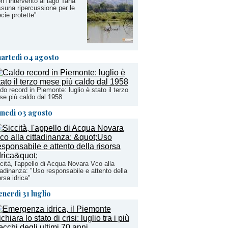
on l'intervento al lago Tana
suna ripercussione per le
cie protette''
artedì 04 agosto
do record in Piemonte: luglio è stato il terzo
e più caldo dal 1958
unedì 03 agosto
cità, l'appello di Acqua Novara Vco alla
tadinanza: "Uso responsabile e attento della
orsa idrica"
enerdì 31 luglio