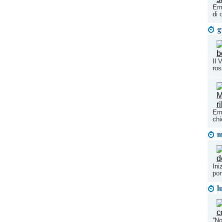
Eme
di 
g
Il 
ro
Eme
chi
m
Ini
pon
l
''N