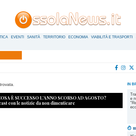
TICA
EVENTI
SANITÀ
TERRITORIO
ECONOMIA
VIABILITÀ E TRASPORTI
trovata.
IN B
Tra
 COSA È SUCCESSO L’ANNO SCORSO AD AGOSTO?
e n
cast con le notizie da non dimenticare
"Re
eco
m