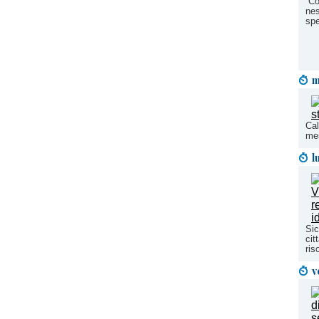
''C
nes
spe
m
Cal
mes
l
Sic
cit
ris
v