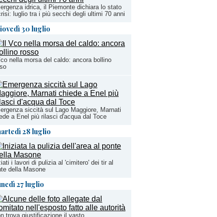
rgenza idrica, il Piemonte dichiara lo stato
crisi: luglio tra i più secchi degli ultimi 70 anni
iovedì 30 luglio
Vco nella morsa del caldo: ancora bollino
sso
rgenza siccità sul Lago Maggiore, Marnati
ede a Enel più rilasci d'acqua dal Toce
artedì 28 luglio
ziati i lavori di pulizia al 'cimitero' dei tir al
te della Masone
unedì 27 luglio
on trova giustificazione il vasto