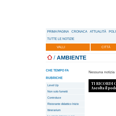
PRIMA PAGINA
CRONACA
ATTUALITÀ
POLI
TUTTE LE NOTIZIE
VALLI
CITTÀ
/
AMBIENTE
CHE TEMPO FA
Nessuna notizia 
RUBRICHE
TI RICORDI
Level Up
Ascolta il pod
Non solo fumetti
Controluce
Ristorante didattico Inizio
Itinerarium