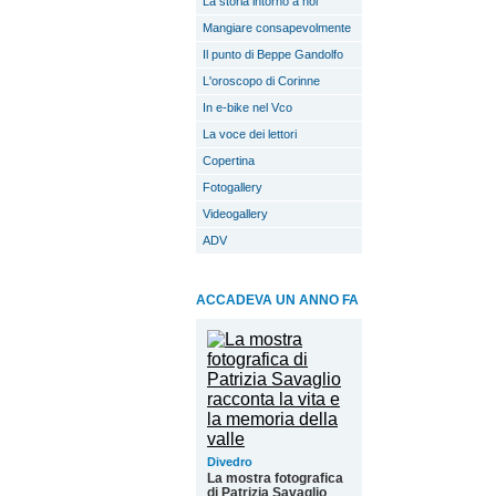
La storia intorno a noi
Mangiare consapevolmente
Il punto di Beppe Gandolfo
L'oroscopo di Corinne
In e-bike nel Vco
La voce dei lettori
Copertina
Fotogallery
Videogallery
ADV
ACCADEVA UN ANNO FA
Divedro
La mostra fotografica
di Patrizia Savaglio