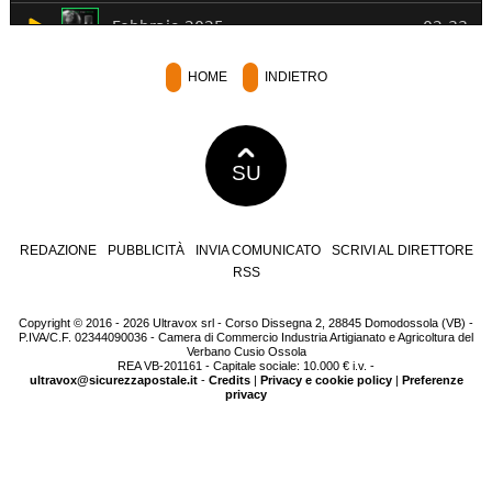
HOME
INDIETRO
SU
REDAZIONE
PUBBLICITÀ
INVIA COMUNICATO
SCRIVI AL DIRETTORE
RSS
Copyright © 2016 - 2026 Ultravox srl - Corso Dissegna 2, 28845 Domodossola (VB) -
P.IVA/C.F. 02344090036 - Camera di Commercio Industria Artigianato e Agricoltura del
Verbano Cusio Ossola
REA VB-201161 - Capitale sociale: 10.000 € i.v. -
ultravox@sicurezzapostale.it
-
Credits
|
Privacy e cookie policy
|
Preferenze
privacy