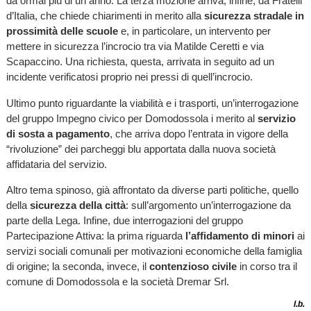
da ormai più di un anno. La terza mozione arriva, infine, da Fratelli
d’Italia, che chiede chiarimenti in merito alla
sicurezza stradale in
prossimità delle
scuole
e, in particolare, un intervento per
mettere in sicurezza l’incrocio tra via Matilde Ceretti e via
Scapaccino. Una richiesta, questa, arrivata in seguito ad un
incidente verificatosi proprio nei pressi di quell’incrocio.
Ultimo punto riguardante la viabilità e i trasporti, un’interrogazione
del gruppo Impegno civico per Domodossola i merito al
servizio
di sosta a pagamento
, che arriva dopo l’entrata in vigore della
“rivoluzione” dei parcheggi blu apportata dalla nuova società
affidataria del servizio.
Altro tema spinoso, già affrontato da diverse parti politiche, quello
della
sicurezza della
città
: sull’argomento un’interrogazione da
parte della Lega. Infine, due interrogazioni del gruppo
Partecipazione Attiva: la prima riguarda
l’affidamento di minori
ai
servizi sociali comunali per motivazioni economiche della famiglia
di origine; la seconda, invece, il
contenzioso civile
in corso tra il
comune di Domodossola e la società Dremar Srl.
l.b.