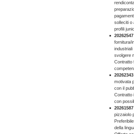
rendiconta
preparazio
pagamenti 
solleciti 
profili jun
2026254
fornitura/
industrial
svolgere m
Contratto 
competenze
2026234
motivata p
con il pub
Contratto 
con possib
2026158
pizzaiolo 
Preferibi
della lingu