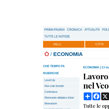
PRIMA PAGINA
CRONACA
ATTUALITÀ
POLI
TUTTE LE NOTIZIE
VALLI
CITTÀ
/
ECONOMIA
CHE TEMPO FA
ECONOMIA
|
13 ma
Lavoro,
RUBRICHE
Level Up
nel Vco
Non solo fumetti
Controluce
Condividi
Face
Ristorante didattico Inizio
Itinerarium
Tutte le op