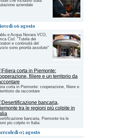
isibili che incidono sulla
utazione aziendale
iovedì 06 agosto
ablu e Acqua Novara VCO,
ca Cisl: "Tutela dei
oratori e continuità del
vizio sono priorità assolute"
iera corta in Piemonte: cooperazione, filiere e
territorio da raccontare
ertificazione bancaria, Piemonte tra le
ioni più colpite in Italia
ercoledì 05 agosto