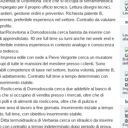
Azienda di Gravellona Toce che si occupa di serramentistica
mpiegato per il proprio ufficio tecnico. Lettura disegni tecnici,
Lav
 cantieri, gestione ordini e preventivi. Richiesta patente B,
erente, preferibile esperienza nel settore. Contratto da valutare
m
profilo.
ar/Ricevitoria a Domodossola cerca barista da inserire con
Lav
di apprendistato. 40 ore full time su turni anche nei week end e
all
referibile minima esperienza in contesto analogo e conoscenza
 o tedesco.
1
Impresa edile con sede a Pieve Vergonte cerca un muratore
Bol
del
upi di tutte le mansioni del mestiere presso i clienti. Sono
bili competenze di base nel settore, buona volontà, patente B,
i adattamento. Contratto full time a tempo determinato con
inserimento stabile.
9
Rosticceria di Domodossola cerca due addetti/e al banco di
Imp
res
a che si occupino di vendita presso i mercati, oltre che di
l
 polli e di alimenti da rosticceria, oltre che di pulizia e
one area di lavoro a fine giornata. Inserimento iniziale a tempo
o, full time, con obiettivo inserimento stabile.
8
Ditta termoidraulica di Verbania cerca un idraulico da inserire
Fro
o con contratto a tempo indeterminato dopo periodo di prova.