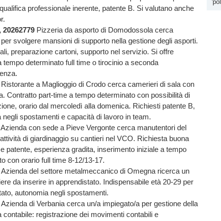
'po
qualifica professionale inerente, patente B. Si valutano anche
r.
, 20262779
Pizzeria da asporto di Domodossola cerca
per svolgere mansioni di supporto nella gestione degli asporti.
cali, preparazione cartoni, supporto nel servizio. Si offre
a tempo determinato full time o tirocinio a seconda
ienza.
Ristorante a Maglioggio di Crodo cerca camerieri di sala con
. Contratto part-time a tempo determinato con possibilità di
zione, orario dal mercoledì alla domenica. Richiesti patente B,
negli spostamenti e capacità di lavoro in team.
Azienda con sede a Pieve Vergonte cerca manutentori del
attività di giardinaggio su cantieri nel VCO. Richiesta buona
e patente, esperienza gradita, inserimento iniziale a tempo
o con orario full time 8-12/13-17.
1
Azienda del settore metalmeccanico di Omegna ricerca un
re da inserire in apprendistato. Indispensabile età 20-29 per
tato, autonomia negli spostamenti.
2
Azienda di Verbania cerca un/a impiegato/a per
gestione della
 contabile: registrazione dei movimenti contabili e