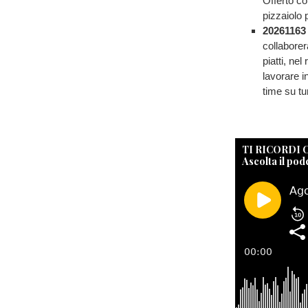
Offerto co
pizzaiolo 
20261163
collaborer
piatti, ne
lavorare i
time su t
TI RICORDI
Ascolta il pod