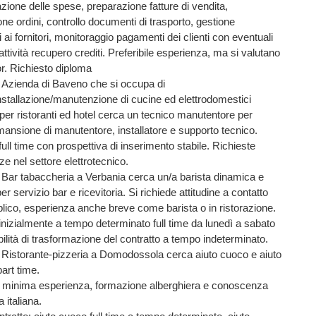
zione delle spese, preparazione fatture di vendita,
ne ordini, controllo documenti di trasporto, gestione
ai fornitori, monitoraggio pagamenti dei clienti con eventuali
o attività recupero crediti. Preferibile esperienza, ma si valutano
ior. Richiesto diploma
7
Azienda di Baveno che si occupa di
installazione/manutenzione di cucine ed elettrodomestici
i per ristoranti ed hotel cerca un tecnico manutentore per
ansione di manutentore, installatore e supporto tecnico.
full time con prospettiva di inserimento stabile. Richieste
 nel settore elettrotecnico.
3
Bar tabaccheria a Verbania cerca un/a barista dinamica e
er servizio bar e ricevitoria. Si richiede attitudine a contatto
blico, esperienza anche breve come barista o in ristorazione.
inizialmente a tempo determinato full time da lunedì a sabato
ilità di trasformazione del contratto a tempo indeterminato.
7
Ristorante-pizzeria a Domodossola cerca aiuto cuoco e aiuto
part time.
le minima esperienza, formazione alberghiera e conoscenza
a italiana.