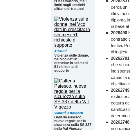
20262831
l’Osservatorio, ma i
limiti sugli scarichi
cerca un i
slittano di tre anni
rilievi nei
diploma in
in base al 
2026490
B
contratto 
festivi. P
Attualità
di inglese
Violenza sulle donne,
2026279
nel Vco dati in
crescita: in sei mesi
che si occ
51 richieste di
supporto
indispensa
capacità d
obiettivo 
2026274
rosticceri
cottura dei
sanificazi
Viabilità e trasporti
determinat
Galleria Paiesco,
nuove regole per la
2026274
sicurezza sulla SS 337
in organic
della Val Vigezzo