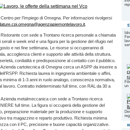
inv
rep
o Centro per l’Impiego di Omegna. Per informazioni rivolgersi
g
dature.cpi.omegna@agenziapiemontelavoro.it
.
Idr
Ristorante con sede a Trontano ricerca personale a chiamata
Fem
lav
i serali e week end e una figura per la gestione del rifugio nel
ser
osto e nei fine settimana. Le risorse si occuperanno di
la, accoglienza clienti e supporto alle attività della struttura.
serietà, cordialità e predisposizione al contatto con il pubblico.
Azienda cartotecnica di Omegna cerca un ASPP da inserire a
ell’RSPP. Richiesta laurea in ingegneria ambientale o affini,
a minima di 1-3 anni in ruolo analogo, conoscenza normativa,
Fil
un 
 al lavoro. Contratto indeterminato full time, con RAL da 30 a
1
Azienda metalmeccanica con sede a Trontano ricerca
ERE full time. La figura si occuperà della gestione del
, preparazione materiale per la produzione e supporto
Des
reg
ivo tra magazzino e reparto produttivo. Richiesta minima
m
ezza con il PC, precisione e buone capacità organizzative.