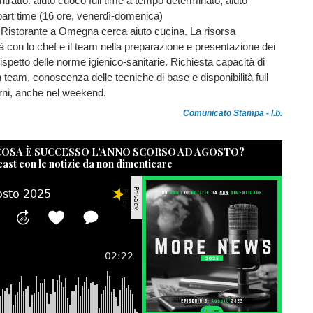
ntratto: aiuto cuoco full time a tempo determinato, aiuto
part time (16 ore, venerdì-domenica)
Ristorante a Omegna cerca aiuto cucina. La risorsa
à con lo chef e il team nella preparazione e presentazione dei
l rispetto delle norme igienico-sanitarie. Richiesta capacità di
n team, conoscenza delle tecniche di base e disponibilità full
urni, anche nel weekend.
Comunicato Stampa - l.b.
 COSA È SUCCESSO L’ANNO SCORSO AD AGOSTO?
cast con le notizie da non dimenticare