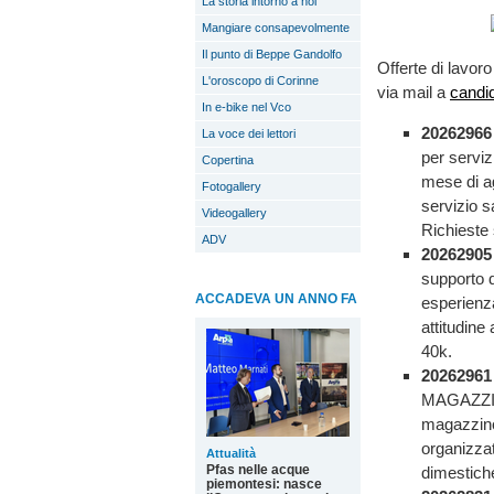
La storia intorno a noi
Mangiare consapevolmente
Il punto di Beppe Gandolfo
Offerte di lavor
L'oroscopo di Corinne
via mail a
candi
In e-bike nel Vco
20262966
La voce dei lettori
per serviz
Copertina
mese di ag
Fotogallery
servizio sa
Videogallery
Richieste 
ADV
20262905
supporto d
ACCADEVA UN ANNO FA
esperienz
attitudine
40k.
2026296
MAGAZZINI
magazzino
organizzat
Attualità
Pfas nelle acque
dimestich
piemontesi: nasce