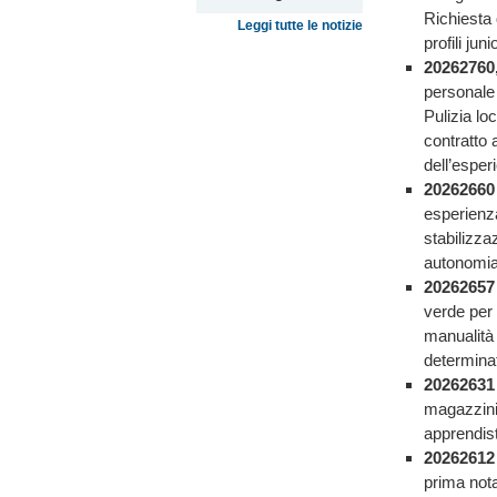
Richiesta 
Leggi tutte le notizie
profili junio
20262760
personale 
Pulizia lo
contratto 
dell’esper
20262660
esperienza
stabilizza
autonomia 
20262657
verde per 
manualità 
determinat
2026263
magazzinie
apprendis
2026261
prima nota