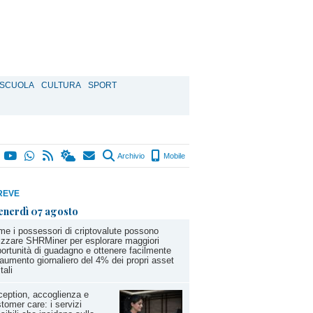
SCUOLA
CULTURA
SPORT
Archivio
Mobile
REVE
enerdì 07 agosto
e i possessori di criptovalute possono
lizzare SHRMiner per esplorare maggiori
ortunità di guadagno e ottenere facilmente
aumento giornaliero del 4% dei propri asset
tali
eption, accoglienza e
tomer care: i servizi