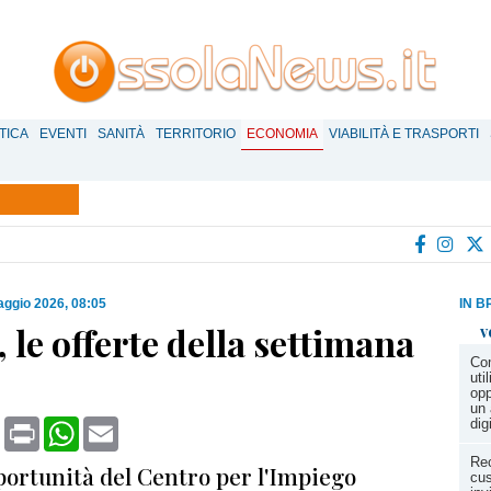
TICA
EVENTI
SANITÀ
TERRITORIO
ECONOMIA
VIABILITÀ E TRASPORTI
ggio 2026, 08:05
IN B
 le offerte della settimana
v
Com
uti
opp
un 
book
X
Print
WhatsApp
Email
digi
Rec
portunità del Centro per l'Impiego
cus