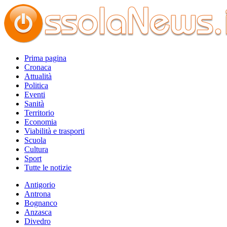
Prima pagina
Cronaca
Attualità
Politica
Eventi
Sanità
Territorio
Economia
Viabilità e trasporti
Scuola
Cultura
Sport
Tutte le notizie
Antigorio
Antrona
Bognanco
Anzasca
Divedro