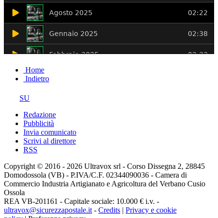
Home
Indietro
SU
Redazione
Pubblicità
Invia comunicato
Scrivi al direttore
RSS
Copyright © 2016 - 2026 Ultravox srl - Corso Dissegna 2, 28845
Domodossola (VB) - P.IVA/C.F. 02344090036 - Camera di
Commercio Industria Artigianato e Agricoltura del Verbano Cusio
Ossola
REA VB-201161 - Capitale sociale: 10.000 € i.v. -
ultravox@sicurezzapostale.it
-
Credits
|
Privacy e cookie