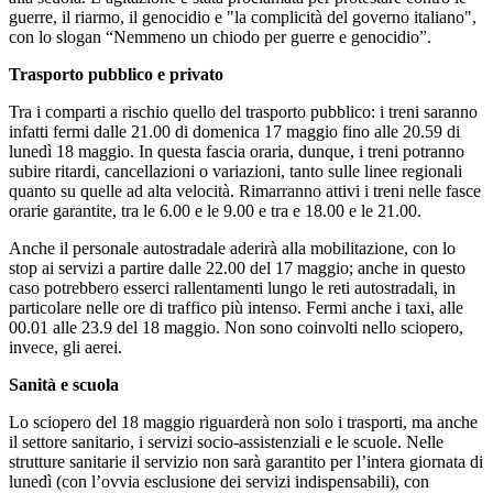
guerre, il riarmo, il genocidio e "la complicità del governo italiano",
con lo slogan “Nemmeno un chiodo per guerre e genocidio”.
Trasporto pubblico e privato
Tra i comparti a rischio quello del trasporto pubblico: i treni saranno
infatti fermi dalle 21.00 di domenica 17 maggio fino alle 20.59 di
lunedì 18 maggio. In questa fascia oraria, dunque, i treni potranno
subire ritardi, cancellazioni o variazioni, tanto sulle linee regionali
quanto su quelle ad alta velocità. Rimarranno attivi i treni nelle fasce
orarie garantite, tra le 6.00 e le 9.00 e tra e 18.00 e le 21.00.
Anche il personale autostradale aderirà alla mobilitazione, con lo
stop ai servizi a partire dalle 22.00 del 17 maggio; anche in questo
caso potrebbero esserci rallentamenti lungo le reti autostradali, in
particolare nelle ore di traffico più intenso. Fermi anche i taxi, alle
00.01 alle 23.9 del 18 maggio. Non sono coinvolti nello sciopero,
invece, gli aerei.
Sanità e scuola
Lo sciopero del 18 maggio riguarderà non solo i trasporti, ma anche
il settore sanitario, i servizi socio-assistenziali e le scuole. Nelle
strutture sanitarie il servizio non sarà garantito per l’intera giornata di
lunedì (con l’ovvia esclusione dei servizi indispensabili), con