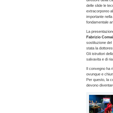
delle slide le te
extracorporeo al
importante nella
fondamentale ane
La presentazione 
Fabrizio Comai
sostituzione del
stata la dottore
Gli istruttori d
salvavita e di ri
Il convegno ha r
ovunque e chiun
Per questo, la c
devono diventare 