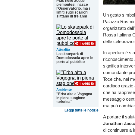
Pfas nelle acque
piemontesi: nasce
l’Osservatorio, ma i
limiti sugli scarichi
Un gesto simboli
slittano di tre anni
Palazzo Rosmini 
organizzato dall
Rossa Italiana C
delle celebrazio
Attualità
In apertura è st
Lo skatepark di
Domodossola apre le
riconoscimento s
porte al pubblico
significa interv
comandante provi
Toce che, nei me
cardiaco grazie a
Ambiente
che ha rappresent
''Erba alta a Vogogna
in piena stagione
messaggio centra
turistica''
ma può cambiare
Leggi tutte le notizie
A portare il sal
Jonathan Zacca
di continuare a 