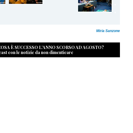
Miria Sanzone
 COSA È SUCCESSO L’ANNO SCORSO AD AGOSTO?
cast con le notizie da non dimenticare