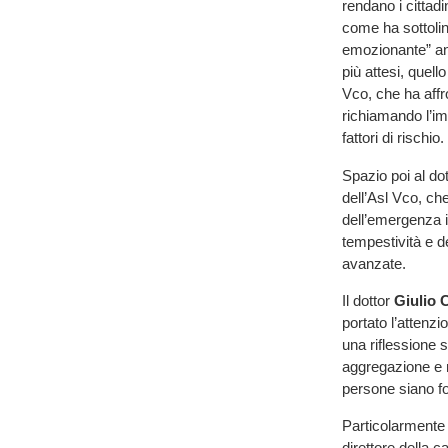
rendano i cittadi
come ha sottoli
emozionante” anc
più attesi, quell
Vco, che ha affr
richiamando l’i
fattori di rischio.
Spazio poi al do
dell’Asl Vco, ch
dell’emergenza i
tempestività e de
avanzate.
Il dottor
Giulio C
portato l’attenzi
una riflessione s
aggregazione e n
persone siano fo
Particolarmente 
direttore della c