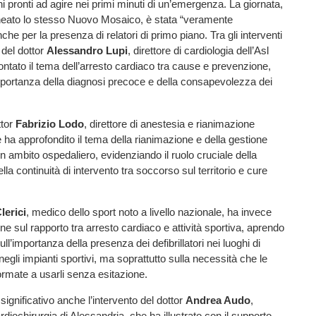
ni pronti ad agire nei primi minuti di un’emergenza. La giornata,
neato lo stesso Nuovo Mosaico, è stata “veramente
he per la presenza di relatori di primo piano. Tra gli interventi
o del dottor
Alessandro Lupi
, direttore di cardiologia dell’Asl
ontato il tema dell’arresto cardiaco tra cause e prevenzione,
mportanza della diagnosi precoce e della consapevolezza dei
ttor
Fabrizio Lodo
, direttore di anestesia e rianimazione
e ha approfondito il tema della rianimazione e della gestione
n ambito ospedaliero, evidenziando il ruolo cruciale della
lla continuità di intervento tra soccorso sul territorio e cure
lerici
, medico dello sport noto a livello nazionale, ha invece
one sul rapporto tra arresto cardiaco e attività sportiva, aprendo
ull’importanza della presenza dei defibrillatori nei luoghi di
egli impianti sportivi, ma soprattutto sulla necessità che le
rmate a usarli senza esitazione.
significativo anche l’intervento del dottor
Andrea Audo
,
ardiochirurgia di Alessandria, che ha illustrato con il supporto