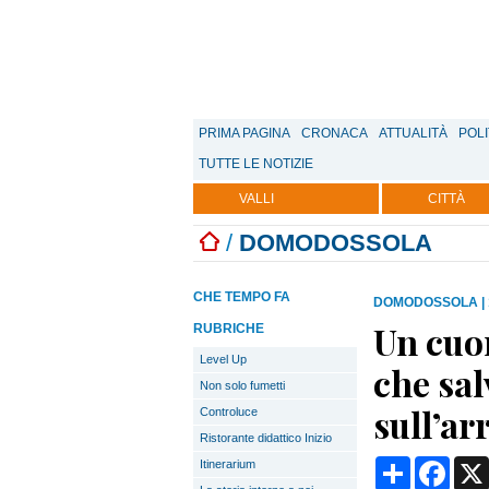
PRIMA PAGINA
CRONACA
ATTUALITÀ
POLI
TUTTE LE NOTIZIE
VALLI
CITTÀ
/
DOMODOSSOLA
CHE TEMPO FA
DOMODOSSOLA
|
Un cuor
RUBRICHE
Level Up
che sal
Non solo fumetti
sull’a
Controluce
Ristorante didattico Inizio
Condividi
Face
Itinerarium