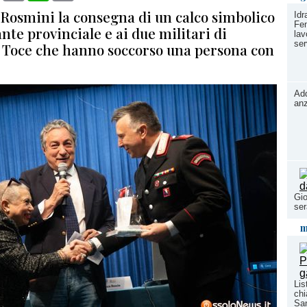
 Rosmini la consegna di un calco simbolico
Idr
Fem
te provinciale e ai due militari di
lav
ser
 Toce che hanno soccorso una persona con
Add
anz
Gio
se
m
Lis
chi
San