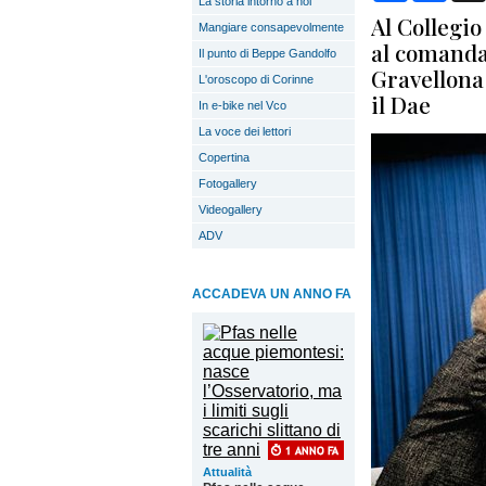
La storia intorno a noi
Al Collegio
Mangiare consapevolmente
al comandan
Il punto di Beppe Gandolfo
Gravellona
L'oroscopo di Corinne
il Dae
In e-bike nel Vco
La voce dei lettori
Copertina
Fotogallery
Videogallery
ADV
ACCADEVA UN ANNO FA
Attualità