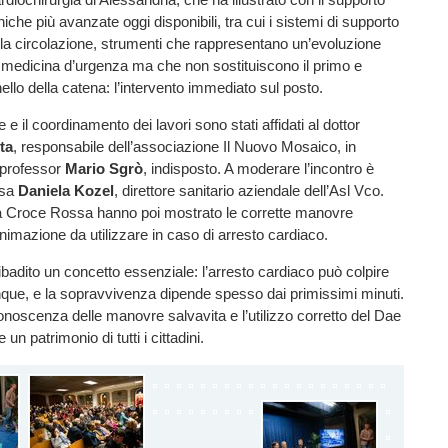
cniche più avanzate oggi disponibili, tra cui i sistemi di supporto
la circolazione, strumenti che rappresentano un’evoluzione
 medicina d’urgenza ma che non sostituiscono il primo e
llo della catena: l’intervento immediato sul posto.
e il coordinamento dei lavori sono stati affidati al dottor
ta
, responsabile dell’associazione Il Nuovo Mosaico, in
 professor
Mario Sgrò
, indisposto. A moderare l’incontro è
ssa
Daniela Kozel
, direttore sanitario aziendale dell’Asl Vco.
ella Croce Rossa hanno poi mostrato le corrette manovre
animazione da utilizzare in caso di arresto cardiaco.
ibadito un concetto essenziale: l’arresto cardiaco può colpire
que, e la sopravvivenza dipende spesso dai primissimi minuti.
onoscenza delle manovre salvavita e l’utilizzo corretto del Dae
un patrimonio di tutti i cittadini.