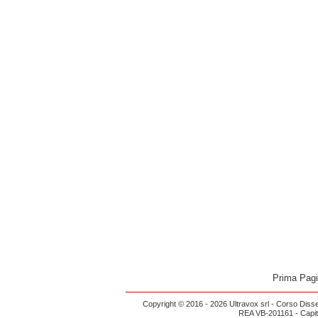
Prima Pag
Copyright © 2016 - 2026 Ultravox srl - Corso Diss
REA VB-201161 - Capital