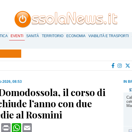
TICA
EVENTI
SANITÀ
TERRITORIO
ECONOMIA
VIABILITÀ E TRASPORTI
o 2026, 08:53
IN B
Domodossola, il corso di
g
Cal
chiude l’anno con due
cel
Ma
ie al Rosmini
book
X
Print
WhatsApp
Email