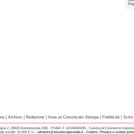
Pr
ina
|
Archivio
|
Redazione
|
Invia un Comunicato Stampa
|
Pubblicità
|
Scrivi
egna 2, 28845 Domodossola (VB) - P.IVA/C.F. 02344090036 - Camera di Commercio Industria 
e sociale: 10.000 € i.v. -
ultravox@sicurezzapostale.it
-
Credits
|
Privacy e cookie poli