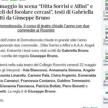
maggio in scena “Ditta Sorrisi e Affini” e
li del focolare cercasi”, testi di Gabriella
L’a
tti da Giuseppe Bruno
l’e
del
o dell'Unitre di Domodossola chiude in grande stile l'anno
Sve
Fes
onendo due commedie . Ditta Sorrisi e Affini e A.A.A. Angeli
asi. Entrambi i testi sono stati scritti da
Gabriella Bruno
e sorella del regista
Giuseppe Bruno.
Gio
se
 terrà nella sala teatro del Collegio Rosmini venerdì 22 maggio
 gli interpreti :
Ada Biancossi
,
Annamaria Simona
,
Angelo
sunta Linarello
,
Carmen Pala
, E
lvira Argiento
,
Esmeralda
co Camanzi
,
Francesca Costanzo
,
Galdino Tommasini
,
Al 
Bel
Giovanna Fiannacca
,
Patrizia Bollati
,
Piero Bonetti
e
etti
. La regia è di
Giuseppe Bruno
.
m
Mus
ero.
tor