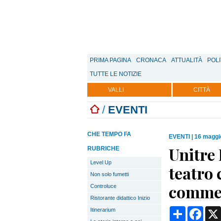
PRIMA PAGINA
CRONACA
ATTUALITÀ
POLI
TUTTE LE NOTIZIE
VALLI
CITTÀ
/
EVENTI
CHE TEMPO FA
EVENTI
|
16 maggi
Unitre 
RUBRICHE
Level Up
teatro 
Non solo fumetti
commed
Controluce
Ristorante didattico Inizio
Condividi
Face
Itinerarium