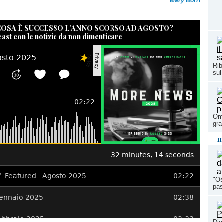
Mary Borri
 COSA È SUCCESSO L’ANNO SCORSO AD AGOSTO?
cast con le notizie da non dimenticare
Rib
sul
Oma
gra
m
"Os
pas
Die