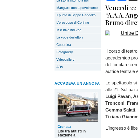
La storia intorno a noi
Venerdì 22 
Mangiare consapevolmente
“A.A.A. Ange
Il punto di Beppe Gandolfo
Bruno dire
L'oroscopo di Corinne
In e-bike nel Vco
La voce dei lettori
Copertina
Il corso di teatr
Fotogallery
accademico prop
Videogallery
del focolare cerc
ADV
autrice teatrale 
Lo spettacolo si
ACCADEVA UN ANNO FA
alle 21. Sul palco
Luigi Pavan
,
As
Tronconi
,
Fran
Gemma Salati
,
Tiziana Giacom
Cronaca
L'ingresso è lib
Lite tra autisti in
stazione a