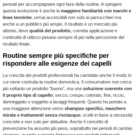
pensati per accompagnare ogni fase della routine. A spingere
questa evoluzione è anche la
maggiore familiarità con marchi e
linee tecniche
, ormai accessibili non solo ai parrucchieri ma
anche a un pubblico più ampio. Il risultato è un mercato più
attento, dove
qualità del prodotto
, corretta applicazione e
continuità di utilizzo pesano sempre di più nella percezione del
risultato finale.
Routine sempre più specifiche per
rispondere alle esigenze dei capelli
La crescita dei prodotti professionali ha cambiato anche il modo in
cui viene costruita la routine domestica. Il consumatore non cerca
più soltanto un prodotto “buono”, ma una
soluzione coerente con
il proprio tipo di capello
: secco, crespo, colorato, fine, riccio,
danneggiato o soggetto a lavaggi frequenti. Questo ha portato a
una maggiore attenzione verso
shampoo specifici, maschere
mirate e trattamenti senza risciacquo
, scelti in base a necessità
concrete e non solo per abitudine. Anche il concetto di
prevenzione ha assunto più peso, soprattutto nei periodi di cambio
stagione, quando aumenta l’interesse per prodotti rinforzanti,