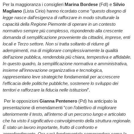
Per la maggioranza i consiglieri
Marina Bordese
(FdI) e
Silvio
Magliano
(Lista Cirio) hanno ricordato come “
questo disegno di
legge nasce dall’esigenza di rafforzare in modo strutturale la
capacità della Regione Piemonte di operare in un contesto
normativo sempre più complesso, rispondendo alla crescente
domanda di semplificazione proveniente da cittadini, imprese, enti
locali e Terzo settore. Non si tratta soltanto di ridurre gli
adempimenti, ma di migliorare complessivamente la qualità
dell’azione pubblica, rendendola più chiara, tempestiva e affidabile.
In questo quadro, la semplificazione normativa e amministrativa,
insieme all’innovazione organizzativa e tecnologica,
rappresentano leve strategiche fondamentali per accrescere
l’efficacia delle politiche pubbliche, sostenere lo sviluppo dei
territori e rafforzare la fiducia nelle istituzioni
”.
Per le opposizioni
Gianna Pentenero
(Pd) ha anticipato la
presentazione di emendamenti “
con l’obiettivo di migliorare
ulteriormente il testo, all’interno di un percorso lungo e articolato
che ha visto il significativo coinvolgimento della struttura regionale.
È stato un lavoro importante, frutto di confronto e
approfondimento. Ora sarà fondamentale comprendere come la