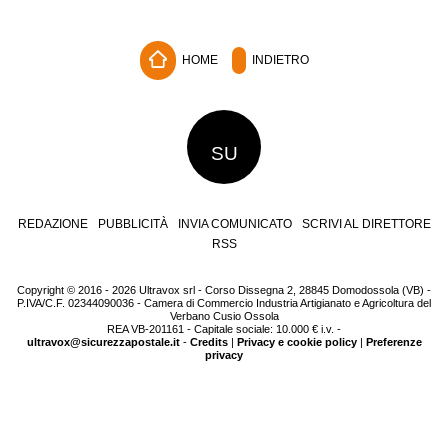
HOME
INDIETRO
SU
REDAZIONE
PUBBLICITÀ
INVIA COMUNICATO
SCRIVI AL DIRETTORE
RSS
Copyright © 2016 - 2026 Ultravox srl - Corso Dissegna 2, 28845 Domodossola (VB) -
P.IVA/C.F. 02344090036 - Camera di Commercio Industria Artigianato e Agricoltura del
Verbano Cusio Ossola
REA VB-201161 - Capitale sociale: 10.000 € i.v. -
ultravox@sicurezzapostale.it
-
Credits
|
Privacy e cookie policy
|
Preferenze
privacy