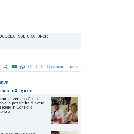
SCUOLA
CULTURA
SPORT
Archivio
Mobile
REVE
abato 08 agosto
iamo al Verbano Cusio
ola la possibilità di avere
seggio in Consiglio
ionale''
gazzo scomparso da