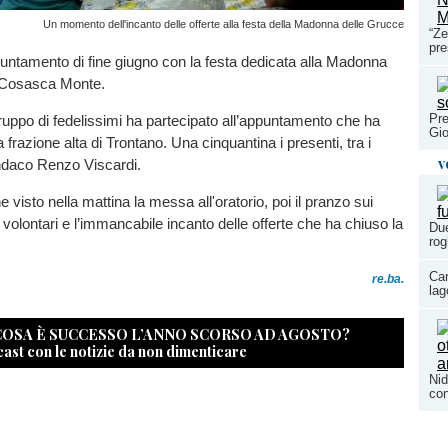
Un momento dell'incanto delle offerte alla festa della Madonna delle Grucce
“Ze
pre
untamento di fine giugno con la festa dedicata alla Madonna
a Cosasca Monte.
Pre
uppo di fedelissimi ha partecipato all’appuntamento che ha
Gio
la frazione alta di Trontano. Una cinquantina i presenti, tra i
v
indaco Renzo Viscardi.
visto nella mattina la messa all'oratorio, poi il pranzo sui
dai volontari e l’immancabile incanto delle offerte che ha chiuso la
Due
rog
Car
re.ba.
lag
 COSA È SUCCESSO L’ANNO SCORSO AD AGOSTO?
cast con le notizie da non dimenticare
Nid
con