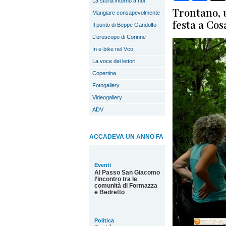
La storia intorno a noi
Trontano, 
Mangiare consapevolmente
festa a Co
Il punto di Beppe Gandolfo
L'oroscopo di Corinne
In e-bike nel Vco
La voce dei lettori
Copertina
Fotogallery
Videogallery
ADV
ACCADEVA UN ANNO FA
Eventi
Al Passo San Giacomo
l’incontro tra le
comunità di Formazza
e Bedretto
Politica