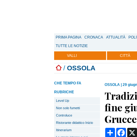
PRIMA PAGINA
CRONACA
ATTUALITÀ
POLI
TUTTE LE NOTIZIE
VALLI
CITTÀ
/
OSSOLA
CHE TEMPO FA
OSSOLA
|
29 giug
Tradiz
RUBRICHE
Level Up
fine g
Non solo fumetti
Grucce
Controluce
Ristorante didattico Inizio
Condividi
Face
Itinerarium