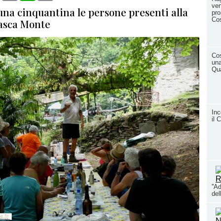
ve
una cinquantina le persone presenti alla
pro
Co
sasca Monte
Cos
una
Qu
Inc
il 
''A
del