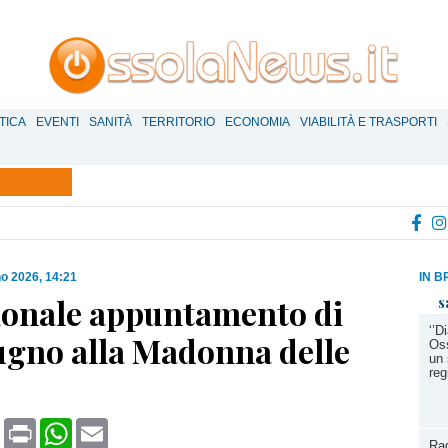
TICA
EVENTI
SANITÀ
TERRITORIO
ECONOMIA
VIABILITÀ E TRASPORTI
no 2026, 14:21
IN B
ionale appuntamento di
s
‘’D
iugno alla Madonna delle
Oss
un 
reg
book
X
Print
WhatsApp
Email
Ra