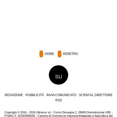
HOME
INDIETRO
SU
REDAZIONE
PUBBLICITÀ
INVIA COMUNICATO
SCRIVI AL DIRETTORE
RSS
Copyright © 2016 - 2026 Ultravox srl - Corso Dissegna 2, 28845 Domodossola (VB) -
P.IVA/C.F. 02344090036 - Camera di Commercio Industria Artigianato e Agricoltura del