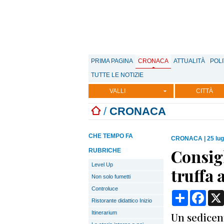
PRIMA PAGINA
CRONACA
ATTUALITÀ
POLI
TUTTE LE NOTIZIE
VALLI
CITTÀ
/
CRONACA
CHE TEMPO FA
CRONACA
|
25 lug
Consig
RUBRICHE
Level Up
truffa 
Non solo fumetti
Controluce
Condividi
Face
Ristorante didattico Inizio
Itinerarium
Un sedicen