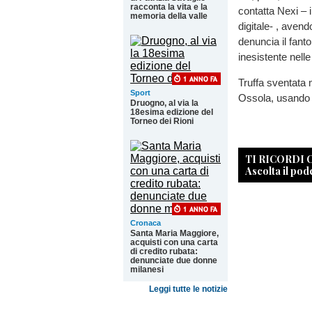
racconta la vita e la
contatta Nexi – 
memoria della valle
digitale- , avend
denuncia il fant
inesistente nell
Truffa sventata m
Sport
Ossola, usando lo
Druogno, al via la
18esima edizione del
Torneo dei Rioni
TI RICORDI
Ascolta il pod
Cronaca
Santa Maria Maggiore,
acquisti con una carta
di credito rubata:
denunciate due donne
milanesi
Leggi tutte le notizie