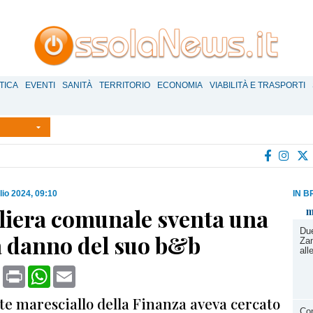
TICA
EVENTI
SANITÀ
TERRITORIO
ECONOMIA
VIABILITÀ E TRASPORTI
lio 2024, 09:10
IN B
liera comunale sventa una
m
Due
a danno del suo b&b
Zam
all
book
X
Print
WhatsApp
Email
te maresciallo della Finanza aveva cercato
Con