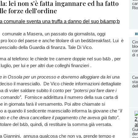
la: lei non s'è fatta ingannare ed ha fatto
can
Rio
le forze dell'ordine
m
a comunale a Masera, un passato da giornalista, oggi
a pro loco del paese e anche titolare di un bed&breakfast. Lui è
Cin
blo
esciallo della Guardia di finanza. Tale Di Vico.
cor
di
iama al telefono: le chiede tre camere doppie nel suo b&b , per
glio, per lui e per altri due colleghi finanzieri .
e in Ossola per un processo e dovremo alloggiare da lei una
Cen
sta
eciso il maresciallo. De Vico chiede informazioni dettagliate
del
a di voler saldare subito il conto per
‘’potersi poi fare dare i
o comando’’
. Fornisce addirittura il numero della sua carta di
e in giornata farà il versamento. Poi altre chiamate si
 a quando il sedicente maresciallo informa la giovane che ‘
’il
ato e che deva cancellare il pagamento che aveva già fatto’’
.
tolare del b&b, quindi, di restituire la somma già versata.
Gui
den
nna Giannini, annusa qualcosa che non va, prende tempo e