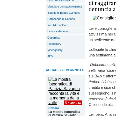
La storia intorno a noi
di raggirar
Mangiare consapevolmente
denuncia al
Il punto di Beppe Gandolfo
L'oroscopo di Corinne
In e-bike nel Vco
Lei è consiglier
La voce dei lettori
attivissima nell
Copertina
un sedicente mar
Fotogallery
L’ufficiale la ch
Videogallery
una settimana a lu
ADV
‘’Dobbiamo salir
settimana’’ dice
d
ACCADEVA UN ANNO FA
sul B&b e afferm
rimborsi dal su
credito e dice ch
susseguono, sino
processo è rinvi
Chiedendo alla ti
Divedro
La mostra fotografica
Lei, però, Aria
di Patrizia Savaglio