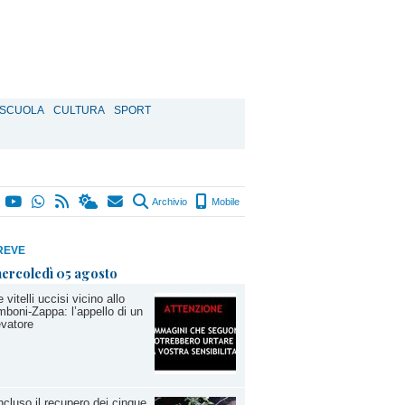
SCUOLA
CULTURA
SPORT
Archivio
Mobile
REVE
ercoledì 05 agosto
 vitelli uccisi vicino allo
boni-Zappa: l’appello di un
evatore
cluso il recupero dei cinque