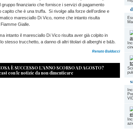
ris
il gruppo finanziario che fornisce i servizi di pagamento
d
o capito che è una truffa. Si rivolge alla forze dell’ordine e
omatico maresciallo Di Vico, nome che intanto risulta
Esc
Mac
e Fiamme Gialle.
a intanto il maresciallo Di Vico risulta aver già colpito in
 stesso trucchetto, a danno di altri titolari di alberghi e b&b.
Inc
cin
Renato Balducci
 COSA È SUCCESSO L’ANNO SCORSO AD AGOSTO?
Sci
cast con le notizie da non dimenticare
pul
s
Inc
Pre
VI
Inc
azi