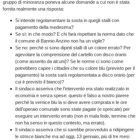
gruppo di minoranza poneva alcune domande a cui non è stata
fornita realmente una risposta:
Si intende regolamentare la sosta in quegli stalli con
pagamento della medesima?
Se sì: in che modo? E chi farà rispettare la norma dato che
il comune di Bannio Anzino non ha un vigile?
Se no: perché si sono dipinti stalli di un colore errato? Per
agevolare la comprensione del cartello con disco orario
(come asserito da alcuni)? Se le norme ci sono come
potrebbero capire i cittadini che su colore blu (previsto per il
pagamento) la sosta sarà regolamentata a disco orario (per
cui è previsto il bianco)?
Il sindaco asseriva che l’intervento era stato realizzato in
economia e senza spese: questo è falso a nostro parere
perché la vernice blu la si deve avere comprata e le ore
dell’operaio comunale sono state pagate (e sprecate) per
eseguire un intervento errato (non in mala fede, termine che
non ha senso in questo contesto, ma errato).
Il sindaco asseriva che si sarebbe provveduto a ridipingere
le strisce bianche ma ad oggi, 13 gennaio, più di tre mesi