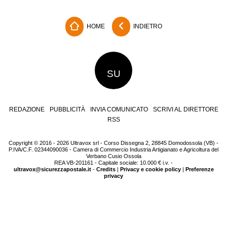
HOME
INDIETRO
SU
REDAZIONE
PUBBLICITÀ
INVIA COMUNICATO
SCRIVI AL DIRETTORE
RSS
Copyright © 2016 - 2026 Ultravox srl - Corso Dissegna 2, 28845 Domodossola (VB) -
P.IVA/C.F. 02344090036 - Camera di Commercio Industria Artigianato e Agricoltura del
Verbano Cusio Ossola
REA VB-201161 - Capitale sociale: 10.000 € i.v. -
ultravox@sicurezzapostale.it
-
Credits
|
Privacy e cookie policy
|
Preferenze
privacy