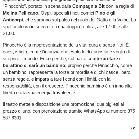
“Pinocchio”, portato in scena dalla
Compagnia Bit
con la regia di
Melina Pellicano
. Ospiti speciali i noti comici
Pino e gli
Anticorpi
, che saranno sul palco nel ruolo del Gatto e la Volpe. Lo
spettacolo va in scena con una doppia replica, alle 17.00 e alle
21.00.
Pinocchio è la rappresentazione della vita, pura e senza filtri. È
caos, istinto, come l’infanzia che esplode di curiosità e voglia di
scoprire il mondo. Ecco perché, sul palco,
a interpretare il
burattino ci sarà un bambino
: proprio perché Pinocchio, come
un bambino, rappresenta la forza primordiale di chi nasce libero,
senza regole, e impara a fare i conti con i limiti, con la
responsabilità, con il crescere. Pinocchio bambino è un inno alla
libertà e alla sua energia travolgente.
Il teatro mette a disposizione una promozione: due biglietti al
prezzo di uno, con prenotazione tramite WhatsApp al numero 375
587 6301.
l.b.