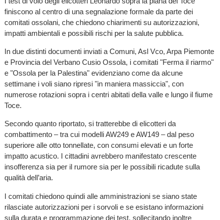
I test di volo degli elicotteri Leonardo sopra la piana del Toce
finiscono al centro di una segnalazione formale da parte dei
comitati ossolani, che chiedono chiarimenti su autorizzazioni,
impatti ambientali e possibili rischi per la salute pubblica.
In due distinti documenti inviati a Comuni, Asl Vco, Arpa Piemonte
e Provincia del Verbano Cusio Ossola, i comitati "Ferma il riarmo"
e "Ossola per la Palestina" evidenziano come da alcune
settimane i voli siano ripresi "in maniera massiccia", con
numerose rotazioni sopra i centri abitati della valle e lungo il fiume
Toce.
Secondo quanto riportato, si tratterebbe di elicotteri da
combattimento – tra cui modelli AW249 e AW149 – dal peso
superiore alle otto tonnellate, con consumi elevati e un forte
impatto acustico. I cittadini avrebbero manifestato crescente
insofferenza sia per il rumore sia per le possibili ricadute sulla
qualità dell’aria.
I comitati chiedono quindi alle amministrazioni se siano state
rilasciate autorizzazioni per i sorvoli e se esistano informazioni
sulla durata e programmazione dei test, sollecitando inoltre