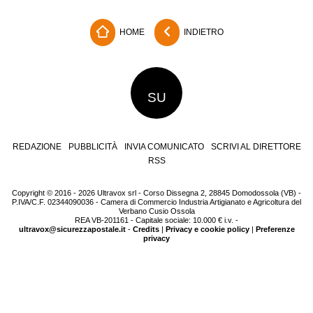
HOME
INDIETRO
SU
REDAZIONE
PUBBLICITÀ
INVIA COMUNICATO
SCRIVI AL DIRETTORE
RSS
Copyright © 2016 - 2026 Ultravox srl - Corso Dissegna 2, 28845 Domodossola (VB) -
P.IVA/C.F. 02344090036 - Camera di Commercio Industria Artigianato e Agricoltura del
Verbano Cusio Ossola
REA VB-201161 - Capitale sociale: 10.000 € i.v. -
ultravox@sicurezzapostale.it
-
Credits
|
Privacy e cookie policy
|
Preferenze
privacy