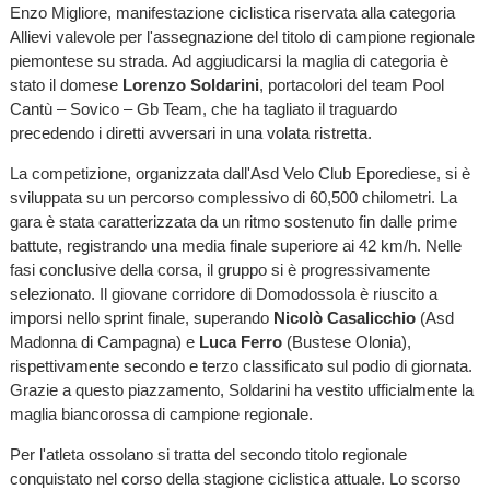
Enzo Migliore, manifestazione ciclistica riservata alla categoria
Allievi valevole per l'assegnazione del titolo di campione regionale
piemontese su strada. Ad aggiudicarsi la maglia di categoria è
stato il domese
Lorenzo Soldarini
, portacolori del team Pool
Cantù – Sovico – Gb Team, che ha tagliato il traguardo
precedendo i diretti avversari in una volata ristretta.
La competizione, organizzata dall'Asd Velo Club Eporediese, si è
sviluppata su un percorso complessivo di 60,500 chilometri. La
gara è stata caratterizzata da un ritmo sostenuto fin dalle prime
battute, registrando una media finale superiore ai 42 km/h. Nelle
fasi conclusive della corsa, il gruppo si è progressivamente
selezionato. Il giovane corridore di Domodossola è riuscito a
imporsi nello sprint finale, superando
Nicolò Casalicchio
(Asd
Madonna di Campagna) e
Luca Ferro
(Bustese Olonia),
rispettivamente secondo e terzo classificato sul podio di giornata.
Grazie a questo piazzamento, Soldarini ha vestito ufficialmente la
maglia biancorossa di campione regionale.
Per l'atleta ossolano si tratta del secondo titolo regionale
conquistato nel corso della stagione ciclistica attuale. Lo scorso