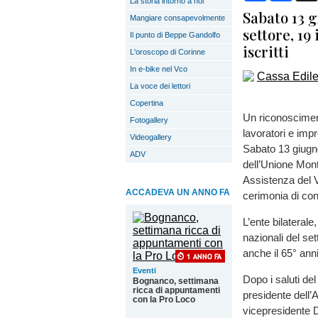
La storia intorno a noi
Sabato 13 g
Mangiare consapevolmente
settore, 19
Il punto di Beppe Gandolfo
iscritti
L'oroscopo di Corinne
In e-bike nel Vco
La voce dei lettori
Copertina
Un riconosciment
Fotogallery
lavoratori e imp
Videogallery
Sabato 13 giugn
ADV
dell’Unione Mont
Assistenza del 
ACCADEVA UN ANNO FA
cerimonia di con
L’ente bilaterale,
nazionali del se
anche il 65° ann
Eventi
Dopo i saluti d
Bognanco, settimana
ricca di appuntamenti
presidente dell’
con la Pro Loco
vicepresidente D