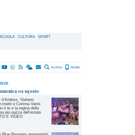
SCUOLA
CULTURA
SPORT
Archivio
Mobile
REVE
omenica 09 agosto
r d’Andoss, Stefano
zinetti e Corinna Vanni
o il re e la regina della
sa più pazza dell’estate
TO E VIDEO
 Blue Roosters protagonisti