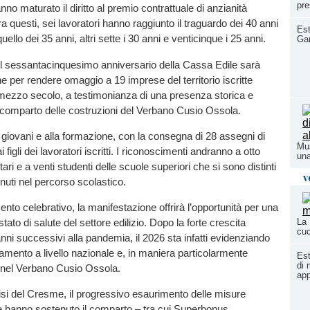
pre
no maturato il diritto al premio contrattuale di anzianità
a questi, sei lavoratori hanno raggiunto il traguardo dei 40 anni
Est
 quello dei 35 anni, altri sette i 30 anni e venticinque i 25 anni.
Ga
el sessantacinquesimo anniversario della Cassa Edile sarà
ne per rendere omaggio a 19 imprese del territorio iscritte
e mezzo secolo, a testimonianza di una presenza storica e
 comparto delle costruzioni del Verbano Cusio Ossola.
giovani e alla formazione, con la consegna di 28 assegni di
Mus
i figli dei lavoratori iscritti. I riconoscimenti andranno a otto
una
tari e a venti studenti delle scuole superiori che si sono distinti
v
tenuti nel percorso scolastico.
to celebrativo, la manifestazione offrirà l’opportunità per una
 stato di salute del settore edilizio. Dopo la forte crescita
La 
cuc
anni successivi alla pandemia, il 2026 sta infatti evidenziando
ntamento a livello nazionale e, in maniera particolarmente
Est
di 
nel Verbano Cusio Ossola.
app
si del Cresme, il progressivo esaurimento delle misure
e hanno sostenuto il comparto – tra cui Superbonus,