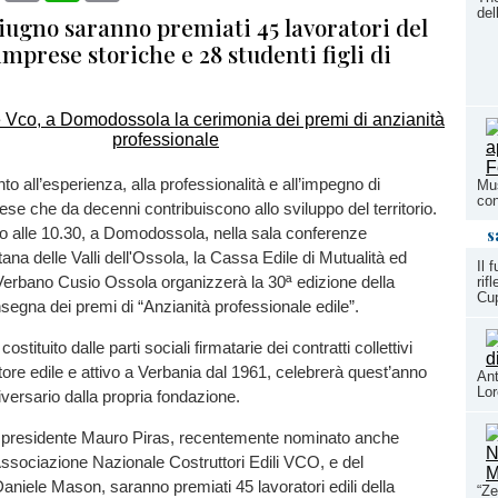
del
iugno saranno premiati 45 lavoratori del
 imprese storiche e 28 studenti figli di
o all’esperienza, alla professionalità e all’impegno di
Mus
con
rese che da decenni contribuiscono allo sviluppo del territorio.
o alle 10.30, a Domodossola, nella sala conferenze
s
ana delle Valli dell'Ossola, la Cassa Edile di Mutualità ed
Il 
Verbano Cusio Ossola organizzerà la 30ª edizione della
rif
Cup
segna dei premi di “Anzianità professionale edile”.
 costituito dalle parti sociali firmatarie dei contratti collettivi
ttore edile e attivo a Verbania dal 1961, celebrerà quest’anno
Ant
Lo
iversario dalla propria fondazione.
el presidente Mauro Piras, recentemente nominato anche
Associazione Nazionale Costruttori Edili VCO, e del
aniele Mason, saranno premiati 45 lavoratori edili della
“Ze