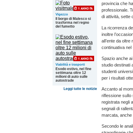
provincia che han
professionale. Tr
Vigezzo
di attività, sette
Il borgo di Malesco si
trasforma nel regno
del fumetto
La ricorrenza d
inoltre l’occasio
all’ente da oltr
continuativa nel
Spazio anche ai 
studio destinati a
Viabilità e trasporti
Esodo estivo, nel fine
studenti universi
settimana oltre 12
milioni di auto sulle
per i risultati ot
autostrade
Accanto al momen
Leggi tutte le notizie
riflessione sullo
registrata negli 
segnali di ralle
marcata, anche 
Secondo le anali
straordinarie ch