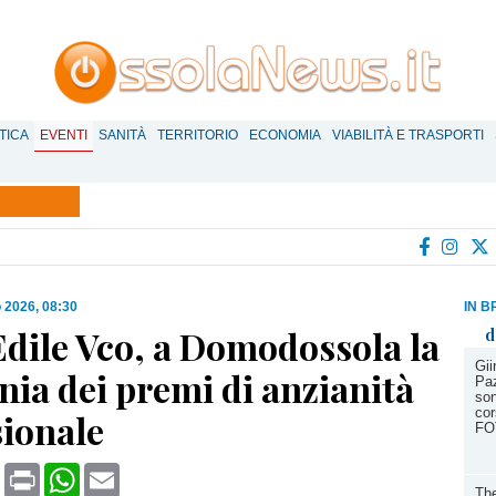
TICA
EVENTI
SANITÀ
TERRITORIO
ECONOMIA
VIABILITÀ E TRASPORTI
 2026, 08:30
IN B
Edile Vco, a Domodossola la
d
Gii
ia dei premi di anzianità
Paz
son
cor
sionale
FO
book
X
Print
WhatsApp
Email
The