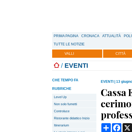
PRIMA PAGINA
CRONACA
ATTUALITÀ
POLI
TUTTE LE NOTIZIE
VALLI
CITTÀ
/
EVENTI
CHE TEMPO FA
EVENTI
|
13 giugno
Cassa 
RUBRICHE
Level Up
cerimon
Non solo fumetti
profes
Controluce
Ristorante didattico Inizio
Condividi
Face
Itinerarium