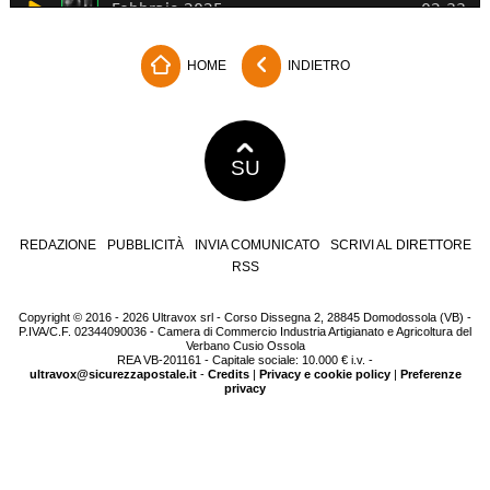
HOME
INDIETRO
SU
REDAZIONE
PUBBLICITÀ
INVIA COMUNICATO
SCRIVI AL DIRETTORE
RSS
Copyright © 2016 - 2026 Ultravox srl - Corso Dissegna 2, 28845 Domodossola (VB) -
P.IVA/C.F. 02344090036 - Camera di Commercio Industria Artigianato e Agricoltura del
Verbano Cusio Ossola
REA VB-201161 - Capitale sociale: 10.000 € i.v. -
ultravox@sicurezzapostale.it
-
Credits
|
Privacy e cookie policy
|
Preferenze
privacy