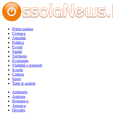
Prima pagina
Cronaca
Attualità
Politica
Eventi
Sanità
Territorio
Economia
Viabilità e trasporti
Scuola
Cultura
Sport
Tutte le notizie
Antigorio
Antrona
Bognanco
Anzasca
Divedro