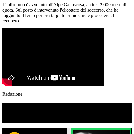
L'infortunio è avvenuto all'Alpe Gattascosa, a circa 2.000 metri di
quota. Sul posto è intervenuto l'elicottero del soccorso, che ha
raggiunto il ferito per prestargli le prime cure e procedere al
recupero.
Redazione
TI RICORDI COSA È SUCCESSO L’ANNO
SCORSO AD AGOSTO?
Ascolta il podcast con le notizie da non dimenticare