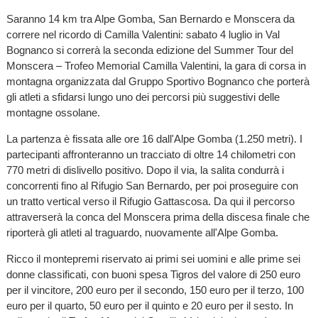
Saranno 14 km tra Alpe Gomba, San Bernardo e Monscera da
correre nel ricordo di Camilla Valentini: sabato 4 luglio in Val
Bognanco si correrà la seconda edizione del Summer Tour del
Monscera – Trofeo Memorial Camilla Valentini, la gara di corsa in
montagna organizzata dal Gruppo Sportivo Bognanco che porterà
gli atleti a sfidarsi lungo uno dei percorsi più suggestivi delle
montagne ossolane.
La partenza è fissata alle ore 16 dall'Alpe Gomba (1.250 metri). I
partecipanti affronteranno un tracciato di oltre 14 chilometri con
770 metri di dislivello positivo. Dopo il via, la salita condurrà i
concorrenti fino al Rifugio San Bernardo, per poi proseguire con
un tratto vertical verso il Rifugio Gattascosa. Da qui il percorso
attraverserà la conca del Monscera prima della discesa finale che
riporterà gli atleti al traguardo, nuovamente all'Alpe Gomba.
Ricco il montepremi riservato ai primi sei uomini e alle prime sei
donne classificati, con buoni spesa Tigros del valore di 250 euro
per il vincitore, 200 euro per il secondo, 150 euro per il terzo, 100
euro per il quarto, 50 euro per il quinto e 20 euro per il sesto. In