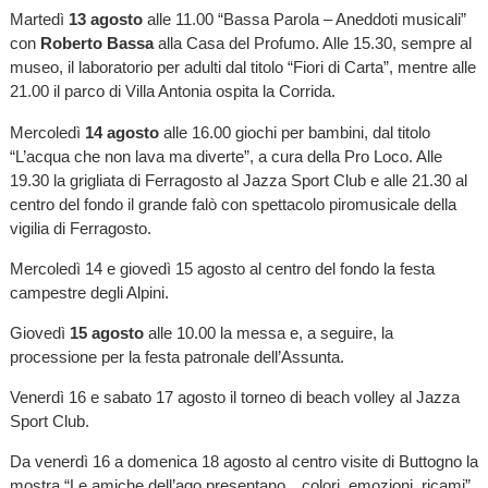
Martedì
13 agosto
alle 11.00 “Bassa Parola – Aneddoti musicali”
con
Roberto Bassa
alla Casa del Profumo. Alle 15.30, sempre al
museo, il laboratorio per adulti dal titolo “Fiori di Carta”, mentre alle
21.00 il parco di Villa Antonia ospita la Corrida.
Mercoledì
14 agosto
alle 16.00 giochi per bambini, dal titolo
“L’acqua che non lava ma diverte”, a cura della Pro Loco. Alle
19.30 la grigliata di Ferragosto al Jazza Sport Club e alle 21.30 al
centro del fondo il grande falò con spettacolo piromusicale della
vigilia di Ferragosto.
Mercoledì 14 e giovedì 15 agosto al centro del fondo la festa
campestre degli Alpini.
Giovedì
15 agosto
alle 10.00 la messa e, a seguire, la
processione per la festa patronale dell’Assunta.
Venerdì 16 e sabato 17 agosto il torneo di beach volley al Jazza
Sport Club.
Da venerdì 16 a domenica 18 agosto al centro visite di Buttogno la
mostra “Le amiche dell’ago presentano…colori, emozioni, ricami”.