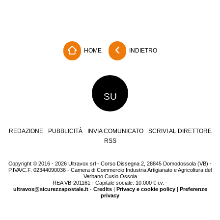
HOME
INDIETRO
SU
REDAZIONE
PUBBLICITÀ
INVIA COMUNICATO
SCRIVI AL DIRETTORE
RSS
Copyright © 2016 - 2026 Ultravox srl - Corso Dissegna 2, 28845 Domodossola (VB) -
P.IVA/C.F. 02344090036 - Camera di Commercio Industria Artigianato e Agricoltura del
Verbano Cusio Ossola
REA VB-201161 - Capitale sociale: 10.000 € i.v. -
ultravox@sicurezzapostale.it
-
Credits
|
Privacy e cookie policy
|
Preferenze
privacy