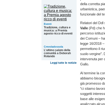
della corretta pi
urbanistica, paes
funzionale del ter
Relatori del Ddl 
Eventi
Tradizione, cultura e
Valle
(Pd) che ha
musica: a Premia
percorso istituzi
agosto ricco di eventi
dei Comuni – ha
legge 16/2018 – 
Crevoladossola
permettono il riu
L'ultimo saluto della
comunità a Deborah
suolo vergine”. D
Rolando
intervenuta per 
Leggi tutte le notizie
Gallo.
Al termine la co
abbiamo bisogno
già promesso da
“ci stiamo lavora
soggetti interes
base alle esigen
analizzato alcu