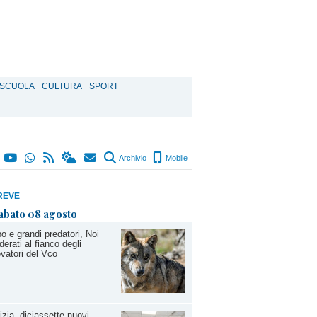
SCUOLA
CULTURA
SPORT
Archivio
Mobile
REVE
abato 08 agosto
o e grandi predatori, Noi
erati al fianco degli
evatori del Vco
izia, diciassette nuovi