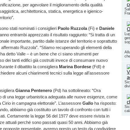
anificazione, per agevolare il miglioramento della qualità
Sal
aggistica, architettonica, statica, energetica e igienico-
Fr
ritorio”.
sono stati nominati i consiglieri
Paolo Ruzzola
(Fi) e
Daniele
Lup
nno entrambi apprezzato il risultato raggiunto: “Si tratta di un
ges
onale importante, partito dalle istanze del territorio e soprattutto
sop
 affermato Ruzzola”. “Stiamo recuperando gli elementi della
All
ha detto Valle – è un bene che ci siano strumenti per
che
so dei tanti edifici già costruiti invece di consumare nuovo
urante il dibattito la consigliera
Marina Bordese
(FdI) è
chiedere alcuni chiarimenti tecnici sulla legge all’assessore
Sic
div
nsigliera
Gianna Pentenero
(Pd) ha sottolineato: “Ora
 di una legge urbanistica adeguata alle nuove esigenze, come
 Cirio in campagna elettorale”. L’assessore
Gallo
ha risposto:
Sic
ndo, abbiamo già costituito un tavolo di confronto con tutti i
cal
sati. Certamente la legge 56 del 1977 deve essere rivista in
ze attuali perché sono passati quasi 50 anni. Abbiamo già
ne proposte presentate, avremo presto un testo da condividere