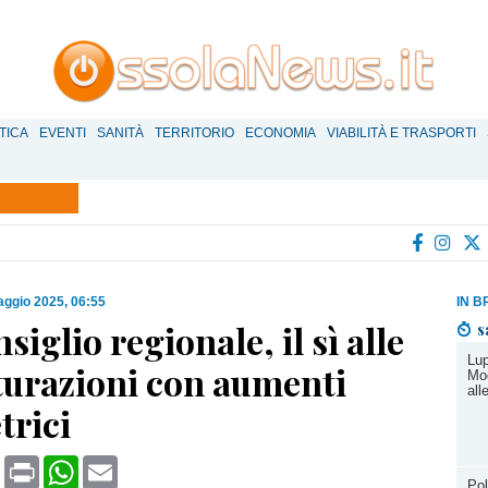
TICA
EVENTI
SANITÀ
TERRITORIO
ECONOMIA
VIABILITÀ E TRASPORTI
ggio 2025, 06:55
IN B
siglio regionale, il sì alle
s
Lup
turazioni con aumenti
Mod
all
trici
book
X
Print
WhatsApp
Email
Pol