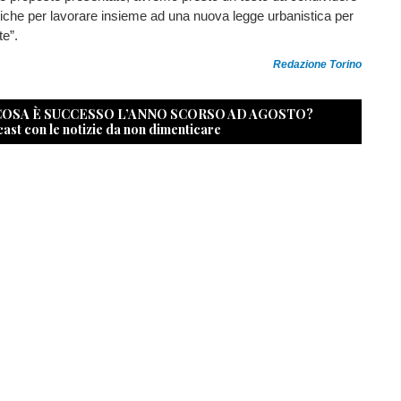
itiche per lavorare insieme ad una nuova legge urbanistica per
te”.
Redazione Torino
 COSA È SUCCESSO L’ANNO SCORSO AD AGOSTO?
cast con le notizie da non dimenticare