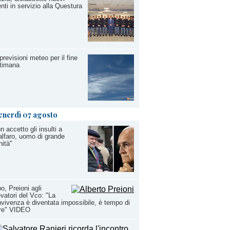
nti in servizio alla Questura
previsioni meteo per il fine
timana
enerdì 07 agosto
on accetto gli insulti a
lfaro, uomo di grande
ità''
o, Preioni agli
evatori del Vco: "La
vivenza è diventata impossibile, è tempo di
ire" VIDEO