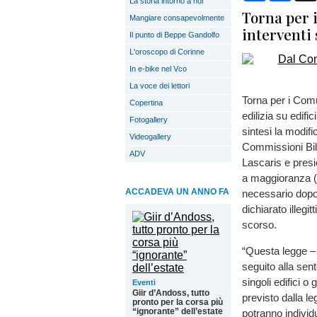
La storia intorno a noi
Torna per i
Mangiare consapevolmente
interventi 
Il punto di Beppe Gandolfo
L'oroscopo di Corinne
In e-bike nel Vco
La voce dei lettori
Torna per i Comun
Copertina
edilizia su edifi
Fotogallery
sintesi la modif
Videogallery
Commissioni Bila
ADV
Lascaris e pres
a maggioranza (c
ACCADEVA UN ANNO FA
necessario dopo
dichiarato illegi
scorso.
“Questa legge – 
seguito alla sent
singoli edifici o
Eventi
Giir d’Andoss, tutto
previsto dalla l
pronto per la corsa più
“ignorante” dell’estate
potranno individu