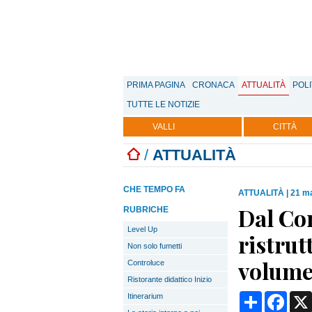
PRIMA PAGINA
CRONACA
ATTUALITÀ
POLI
TUTTE LE NOTIZIE
VALLI
CITTÀ
/
ATTUALITÀ
CHE TEMPO FA
ATTUALITÀ
|
21 ma
Dal Con
RUBRICHE
Level Up
ristrut
Non solo fumetti
volume
Controluce
Ristorante didattico Inizio
Condividi
Face
Itinerarium