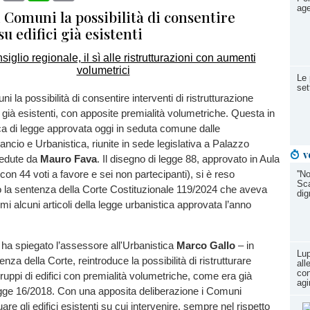
age
 Comuni la possibilità di consentire
su edifici già esistenti
Le 
set
i la possibilità di consentire interventi di ristrutturazione
ci già esistenti, con apposite premialità volumetriche. Questa in
ica di legge approvata oggi in seduta comune dalle
ncio e Urbanistica, riunite in sede legislativa a Palazzo
v
iedute da
Mauro Fava
. Il disegno di legge 88, approvato in Aula
on 44 voti a favore e sei non partecipanti), si è reso
''N
Sca
 la sentenza della Corte Costituzionale 119/2024 che aveva
dign
ttimi alcuni articoli della legge urbanistica approvata l’anno
ha spiegato l’assessore all'Urbanistica
Marco Gallo
– in
Lup
enza della Corte, reintroduce la possibilità di ristrutturare
all
con
 gruppi di edifici con premialità volumetriche, come era già
ag
egge 16/2018. Con una apposita deliberazione i Comuni
are gli edifici esistenti su cui intervenire, sempre nel rispetto