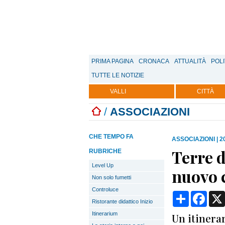
PRIMA PAGINA
CRONACA
ATTUALITÀ
POLI
TUTTE LE NOTIZIE
VALLI
CITTÀ
/
ASSOCIAZIONI
CHE TEMPO FA
ASSOCIAZIONI
|
2
Terre d
RUBRICHE
Level Up
nuovo 
Non solo fumetti
Controluce
Condividi
Face
Ristorante didattico Inizio
Itinerarium
Un itinerar