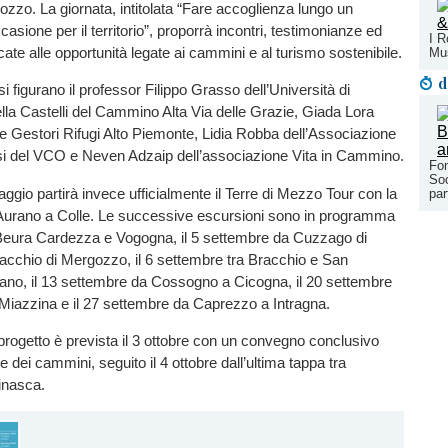
zo. La giornata, intitolata “Fare accoglienza lungo un
sione per il territorio”, proporrà incontri, testimonianze ed
I R
ate alle opportunità legate ai cammini e al turismo sostenibile.
Mu
d
tesi figurano il professor Filippo Grasso dell’Università di
la Castelli del Cammino Alta Via delle Grazie, Giada Lora
e Gestori Rifugi Alto Piemonte, Lidia Robba dell’Associazione
 del VCO e Neven Adzaip dell’associazione Vita in Cammino.
Fon
Soc
io partirà invece ufficialmente il Terre di Mezzo Tour con la
par
Aurano a Colle. Le successive escursioni sono in programma
a Beura Cardezza e Vogogna, il 5 settembre da Cuzzago di
acchio di Mergozzo, il 6 settembre tra Bracchio e San
ano, il 13 settembre da Cossogno a Cicogna, il 20 settembre
Miazzina e il 27 settembre da Caprezzo a Intragna.
progetto è prevista il 3 ottobre con un convegno conclusivo
e dei cammini, seguito il 4 ottobre dall’ultima tappa tra
inasca.