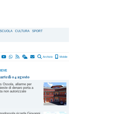
SCUOLA
CULTURA
SPORT
Archivio
Mobile
REVE
artedì 04 agosto
s Ossola, allarme per
hieste di denaro porta a
ta non autorizzate
odossola ricorda Giovanni