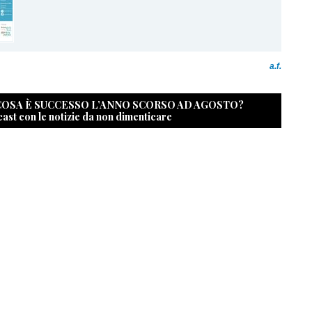
a.f.
 COSA È SUCCESSO L’ANNO SCORSO AD AGOSTO?
cast con le notizie da non dimenticare