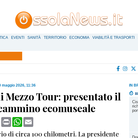
TICA
EVENTI
SANITÀ
TERRITORIO
ECONOMIA
VIABILITÀ E TRASPORTI
0 maggio 2026, 11:36
IN B
i Mezzo Tour: presentato il
m
Cis
cammino ecomuseale
ric
por
book
X
Print
WhatsApp
Email
io di circa 100 chilometri. La presidente
Dom