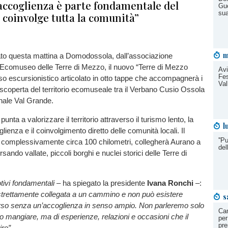
’accoglienza è parte fondamentale del
Gue
su
coinvolge tutta la comunità”
m
ato questa mattina a Domodossola, dall’associazione
Ecomuseo delle Terre di Mezzo, il nuovo “Terre di Mezzo
Avi
Fes
so escursionistico articolato in otto tappe che accompagnerà i
Va
a scoperta del territorio ecomuseale tra il Verbano Cusio Ossola
nale Val Grande.
unta a valorizzare il territorio attraverso il turismo lento, la
l
glienza e il coinvolgimento diretto delle comunità locali. Il
''P
complessivamente circa 100 chilometri, collegherà Aurano a
del
sando vallate, piccoli borghi e nuclei storici delle Terre di
tivi fondamentali
– ha spiegato la presidente
Ivana Ronchi
–:
 strettamente collegata a un cammino e non può esistere
s
corso senza un’accoglienza in senso ampio. Non parleremo solo
Cam
o mangiare, ma di esperienze, relazioni e occasioni che il
per
pre
ire”.