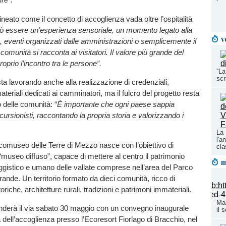
ineato come il concetto di accoglienza vada oltre l’ospitalità
ò essere un’esperienza sensoriale, un momento legato alla
v
a, eventi organizzati dalle amministrazioni o semplicemente il
omunità si racconta ai visitatori. Il valore più grande del
prio l’incontro tra le persone”.
''L
scr
ta lavorando anche alla realizzazione di credenziali,
teriali dedicati ai camminatori, ma il fulcro del progetto resta
o delle comunità: “
È importante che ogni paese sappia
cursionisti, raccontando la propria storia e valorizzando i
La 
l'a
’Ecomuseo delle Terre di Mezzo nasce con l’obiettivo di
cla
useo diffuso”, capace di mettere al centro il patrimonio
m
ggistico e umano delle vallate comprese nell’area del Parco
ande. Un territorio formato da dieci comunità, ricco di
riche, architetture rurali, tradizioni e patrimoni immateriali.
Mal
enderà il via sabato 30 maggio con un convegno inaugurale
il 
 dell’accoglienza presso l’Ecoresort Fiorlago di Bracchio, nel