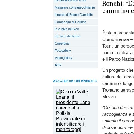
La storia intorno a noi
Ronchi: “L
Mangiare consapevolmente
cammino e 
Il punto di Beppe Gandolfo
L'oroscopo di Corinne
In e-bike nel Vco
È stato present
La voce dei lettori
Comuniterràe – 
Copertina
Tour”, un percor
Fotogallery
partecipanti all
Videogallery
e il Parco Nazio
ADV
Un progetto che p
cultura dell’acco
ACCADEVA UN ANNO FA
cammino, lungo 
Trontano attraver
Mezzo.
“Ci sono due mo
l’accoglienza è
soltanto il per
di dove dormire 
territorio può offr