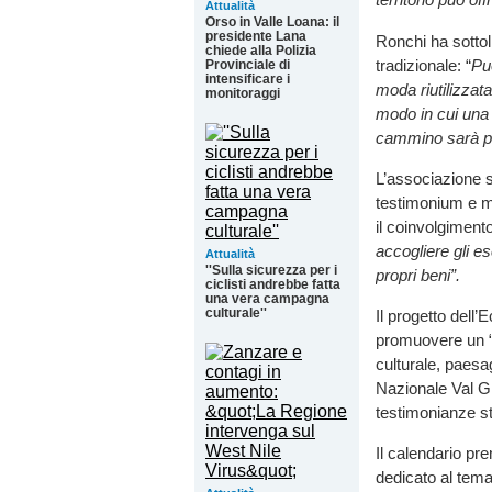
Attualità
Orso in Valle Loana: il
presidente Lana
Ronchi ha sottol
chiede alla Polizia
tradizionale: “
Pu
Provinciale di
intensificare i
moda riutilizzat
monitoraggi
modo in cui una c
cammino sarà pro
L’associazione s
testimonium e ma
il coinvolgiment
accogliere gli es
Attualità
''Sulla sicurezza per i
propri beni”.
ciclisti andrebbe fatta
una vera campagna
culturale''
Il progetto dell
promuovere un “m
culturale, paesa
Nazionale Val Gr
testimonianze sto
Il calendario pr
dedicato al tema