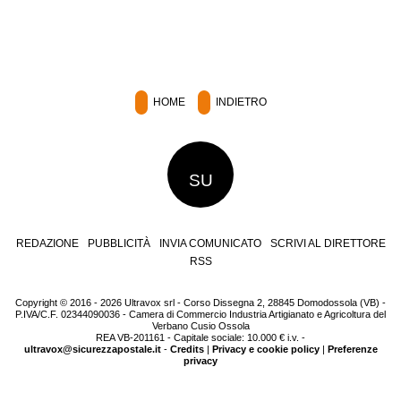
HOME
INDIETRO
SU
REDAZIONE
PUBBLICITÀ
INVIA COMUNICATO
SCRIVI AL DIRETTORE
RSS
Copyright © 2016 - 2026 Ultravox srl - Corso Dissegna 2, 28845 Domodossola (VB) -
P.IVA/C.F. 02344090036 - Camera di Commercio Industria Artigianato e Agricoltura del
Verbano Cusio Ossola
REA VB-201161 - Capitale sociale: 10.000 € i.v. -
ultravox@sicurezzapostale.it
-
Credits
|
Privacy e cookie policy
|
Preferenze
privacy