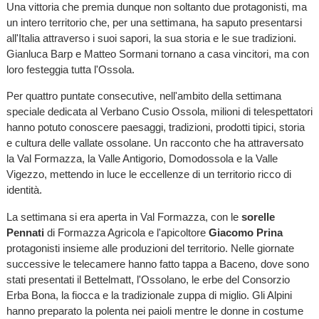
Una vittoria che premia dunque non soltanto due protagonisti, ma
un intero territorio che, per una settimana, ha saputo presentarsi
all'Italia attraverso i suoi sapori, la sua storia e le sue tradizioni.
Gianluca Barp e Matteo Sormani tornano a casa vincitori, ma con
loro festeggia tutta l'Ossola.
Per quattro puntate consecutive, nell'ambito della settimana
speciale dedicata al Verbano Cusio Ossola, milioni di telespettatori
hanno potuto conoscere paesaggi, tradizioni, prodotti tipici, storia
e cultura delle vallate ossolane. Un racconto che ha attraversato
la Val Formazza, la Valle Antigorio, Domodossola e la Valle
Vigezzo, mettendo in luce le eccellenze di un territorio ricco di
identità.
La settimana si era aperta in Val Formazza, con le
sorelle
Pennati
di Formazza Agricola e l'apicoltore
Giacomo Prina
protagonisti insieme alle produzioni del territorio. Nelle giornate
successive le telecamere hanno fatto tappa a Baceno, dove sono
stati presentati il Bettelmatt, l'Ossolano, le erbe del Consorzio
Erba Bona, la fiocca e la tradizionale zuppa di miglio. Gli Alpini
hanno preparato la polenta nei paioli mentre le donne in costume