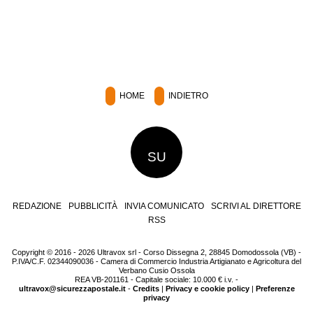
HOME
INDIETRO
SU
REDAZIONE
PUBBLICITÀ
INVIA COMUNICATO
SCRIVI AL DIRETTORE
RSS
Copyright © 2016 - 2026 Ultravox srl - Corso Dissegna 2, 28845 Domodossola (VB) -
P.IVA/C.F. 02344090036 - Camera di Commercio Industria Artigianato e Agricoltura del
Verbano Cusio Ossola
REA VB-201161 - Capitale sociale: 10.000 € i.v. -
ultravox@sicurezzapostale.it
-
Credits
|
Privacy e cookie policy
|
Preferenze
privacy