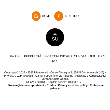
HOME
INDIETRO
SU
REDAZIONE
PUBBLICITÀ
INVIA COMUNICATO
SCRIVI AL DIRETTORE
RSS
Copyright © 2016 - 2026 Ultravox srl - Corso Dissegna 2, 28845 Domodossola (VB) -
P.IVA/C.F. 02344090036 - Camera di Commercio Industria Artigianato e Agricoltura del
Verbano Cusio Ossola
REA VB-201161 - Capitale sociale: 10.000 € i.v. -
ultravox@sicurezzapostale.it
-
Credits
|
Privacy e cookie policy
|
Preferenze
privacy