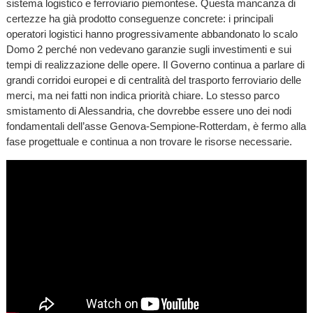
sistema logistico e ferroviario piemontese. Questa mancanza di
certezze ha già prodotto conseguenze concrete: i principali
operatori logistici hanno progressivamente abbandonato lo scalo
Domo 2 perché non vedevano garanzie sugli investimenti e sui
tempi di realizzazione delle opere. Il Governo continua a parlare di
grandi corridoi europei e di centralità del trasporto ferroviario delle
merci, ma nei fatti non indica priorità chiare. Lo stesso parco
smistamento di Alessandria, che dovrebbe essere uno dei nodi
fondamentali dell’asse Genova-Sempione-Rotterdam, è fermo alla
fase progettuale e continua a non trovare le risorse necessarie.