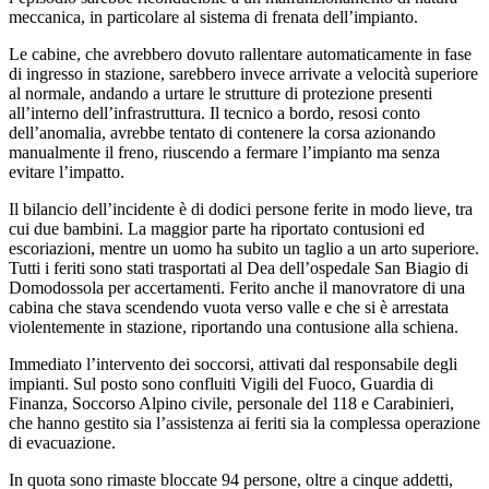
meccanica, in particolare al sistema di frenata dell’impianto.
Le cabine, che avrebbero dovuto rallentare automaticamente in fase
di ingresso in stazione, sarebbero invece arrivate a velocità superiore
al normale, andando a urtare le strutture di protezione presenti
all’interno dell’infrastruttura. Il tecnico a bordo, resosi conto
dell’anomalia, avrebbe tentato di contenere la corsa azionando
manualmente il freno, riuscendo a fermare l’impianto ma senza
evitare l’impatto.
Il bilancio dell’incidente è di dodici persone ferite in modo lieve, tra
cui due bambini. La maggior parte ha riportato contusioni ed
escoriazioni, mentre un uomo ha subito un taglio a un arto superiore.
Tutti i feriti sono stati trasportati al Dea dell’ospedale San Biagio di
Domodossola per accertamenti. Ferito anche il manovratore di una
cabina che stava scendendo vuota verso valle e che si è arrestata
violentemente in stazione, riportando una contusione alla schiena.
Immediato l’intervento dei soccorsi, attivati dal responsabile degli
impianti. Sul posto sono confluiti Vigili del Fuoco, Guardia di
Finanza, Soccorso Alpino civile, personale del 118 e Carabinieri,
che hanno gestito sia l’assistenza ai feriti sia la complessa operazione
di evacuazione.
In quota sono rimaste bloccate 94 persone, oltre a cinque addetti,