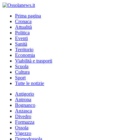
Prima pagina
Cronaca
Attualità
Politica
Eventi
Sanità
Territorio
Economia
Viabilità e trasporti
Scuola
Cultura
Sport
Tutte le notizie
Antigorio
Antrona
Bognanco
Anzasca
Divedro
Formazza
Ossola
Vigezzo
Domodossola