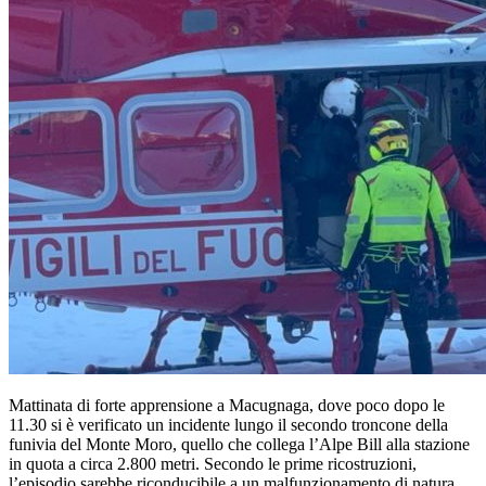
Mattinata di forte apprensione a Macugnaga, dove poco dopo le
11.30 si è verificato un incidente lungo il secondo troncone della
funivia del Monte Moro, quello che collega l’Alpe Bill alla stazione
in quota a circa 2.800 metri. Secondo le prime ricostruzioni,
l’episodio sarebbe riconducibile a un malfunzionamento di natura