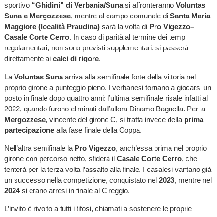
sportivo
“Ghidini” di Verbania/Suna
si affronteranno
Voluntas
Suna e Mergozzese
, mentre al campo comunale di
Santa Maria
Maggiore (località Praudina)
sarà la volta di
Pro Vigezzo–
Casale Corte Cerro
. In caso di parità al termine dei tempi
regolamentari, non sono previsti supplementari: si passerà
direttamente ai
calci di rigore
.
La
Voluntas Suna
arriva alla semifinale forte della vittoria nel
proprio girone a punteggio pieno. I verbanesi tornano a giocarsi un
posto in finale dopo quattro anni: l’ultima semifinale risale infatti al
2022, quando furono eliminati dall’allora Dinamo Bagnella. Per la
Mergozzese
, vincente del girone C, si tratta invece della
prima
partecipazione
alla fase finale della Coppa.
Nell’altra semifinale la
Pro Vigezzo
, anch’essa prima nel proprio
girone con percorso netto, sfiderà il
Casale Corte Cerro
, che
tenterà per la terza volta l’assalto alla finale. I casalesi vantano già
un successo nella competizione, conquistato nel
2023
, mentre nel
2024
si erano arresi in finale al Cireggio.
L’invito è rivolto a tutti i tifosi, chiamati a sostenere le proprie