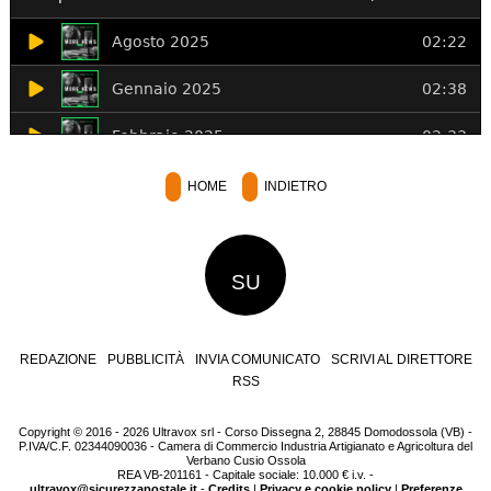
HOME
INDIETRO
SU
REDAZIONE
PUBBLICITÀ
INVIA COMUNICATO
SCRIVI AL DIRETTORE
RSS
Copyright © 2016 - 2026 Ultravox srl - Corso Dissegna 2, 28845 Domodossola (VB) -
P.IVA/C.F. 02344090036 - Camera di Commercio Industria Artigianato e Agricoltura del
Verbano Cusio Ossola
REA VB-201161 - Capitale sociale: 10.000 € i.v. -
ultravox@sicurezzapostale.it
-
Credits
|
Privacy e cookie policy
|
Preferenze