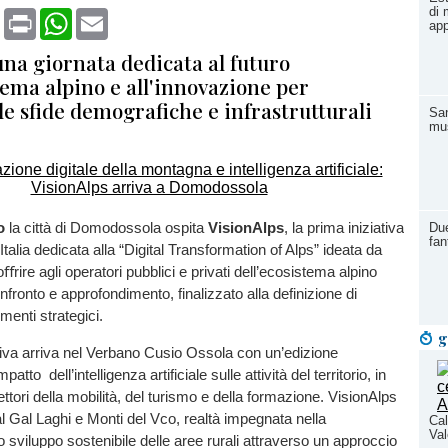
di 
book
X
Print
WhatsApp
Email
app
una giornata dedicata al futuro
tema alpino e all'innovazione per
le sfide demografiche e infrastrutturali
San
mus
o
la città di Domodossola ospita
VisionAlps
, la prima iniziativa
Due
fan
Italia dedicata alla “Digital Transformation of Alps” ideata da
oﬀrire agli operatori pubblici e privati dell’ecosistema alpino
nfronto e approfondimento, finalizzato alla definizione di
imenti strategici.
g
ativa arriva nel Verbano Cusio Ossola con un’edizione
mpatto dell’intelligenza artificiale sulle attività del territorio, in
ettori della mobilità, del turismo e della formazione. VisionAlps
l Gal Laghi e Monti del Vco, realtà impegnata nella
Cal
Val
 sviluppo sostenibile delle aree rurali attraverso un approccio