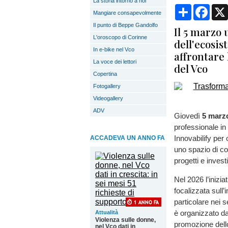
La storia intorno a noi
Condividi
Face
Mangiare consapevolmente
Il punto di Beppe Gandolfo
Il 5 marzo 
L'oroscopo di Corinne
dell'ecosis
In e-bike nel Vco
affrontare 
La voce dei lettori
del Vco
Copertina
Fotogallery
Videogallery
ADV
Giovedì
5 marz
professionale in 
Innovabilify per 
ACCADEVA UN ANNO FA
uno spazio di co
progetti e invest
Nel 2026 l’inizi
focalizzata sull’i
particolare nei s
è organizzato da
Attualità
Violenza sulle donne,
promozione dello
nel Vco dati in