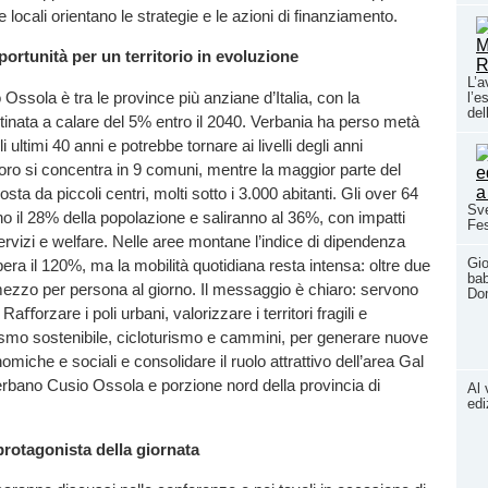
e locali orientano le strategie e le azioni di finanziamento.
portunità per un territorio in evoluzione
L’a
Ossola è tra le province più anziane d’Italia, con la
l’e
del
inata a calare del 5% entro il 2040. Verbania ha perso metà
i ultimi 40 anni e potrebbe tornare ai livelli degli anni
voro si concentra in 9 comuni, mentre la maggior parte del
osta da piccoli centri, molti sotto i 3.000 abitanti. Gli over 64
Sve
o il 28% della popolazione e saliranno al 36%, con impatti
Fes
servizi e welfare. Nelle aree montane l’indice di dipendenza
Gio
ra il 120%, ma la mobilità quotidiana resta intensa: oltre due
bab
ezzo per persona al giorno. Il messaggio è chiaro: servono
Do
Raﬀorzare i poli urbani, valorizzare i territori fragili e
smo sostenibile, cicloturismo e cammini, per generare nuove
miche e sociali e consolidare il ruolo attrattivo dell’area Gal
erbano Cusio Ossola e porzione nord della provincia di
Al 
edi
rotagonista della giornata