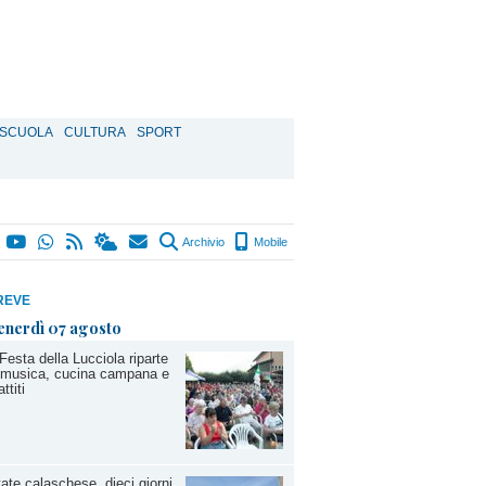
SCUOLA
CULTURA
SPORT
Archivio
Mobile
REVE
enerdì 07 agosto
Festa della Lucciola riparte
 musica, cucina campana e
ttiti
ate calaschese, dieci giorni