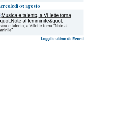
ercoledì 05 agosto
ica e talento, a Villette torna "Note al
minile"
Leggi le ultime di: Eventi