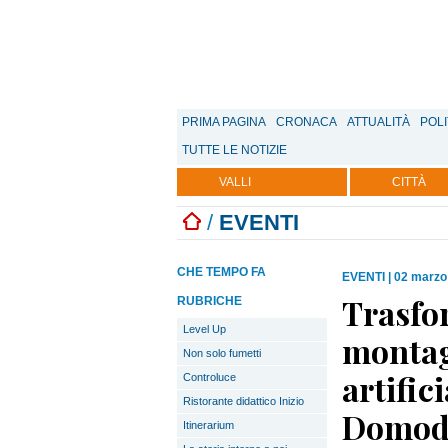
PRIMA PAGINA
CRONACA
ATTUALITÀ
POLI
TUTTE LE NOTIZIE
VALLI
CITTÀ
/
EVENTI
CHE TEMPO FA
EVENTI
|
02 marzo
Trasfor
RUBRICHE
Level Up
montag
Non solo fumetti
artific
Controluce
Ristorante didattico Inizio
Domod
Itinerarium