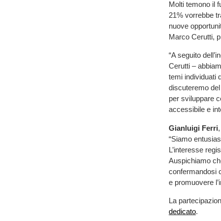
Molti temono il 
21% vorrebbe tras
nuove opportunit
Marco Cerutti, p
“A seguito dell’
Cerutti – abbia
temi individuati 
discuteremo del
per sviluppare 
accessibile e in
Gianluigi Ferri
“Siamo entusiast
L’interesse regi
Auspichiamo che 
confermandosi c
e promuovere l’in
La partecipazione
dedicato
.