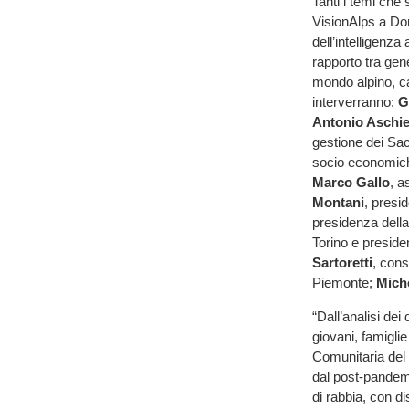
Tanti i temi che
VisionAlps a Domo
dell’intelligenza 
rapporto tra gene
mondo alpino, cam
interverranno:
G
Antonio Aschie
gestione dei Sac
socio economic
Marco Gallo
, a
Montani
, presi
presidenza dell
Torino e presiden
Sartoretti
, con
Piemonte;
Miche
“Dall’analisi dei
giovani, famigli
Comunitaria del
dal post-pandemia
di rabbia, con d