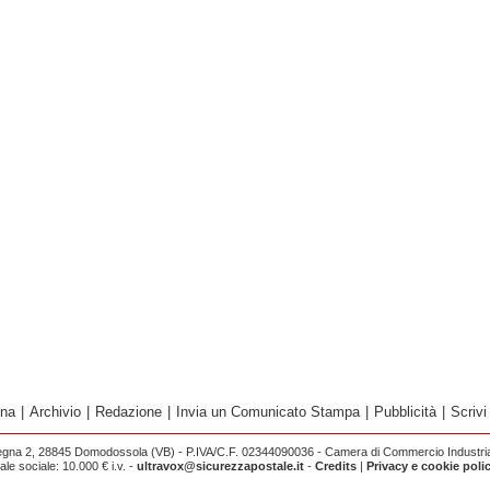
ina
|
Archivio
|
Redazione
|
Invia un Comunicato Stampa
|
Pubblicità
|
Scrivi
egna 2, 28845 Domodossola (VB) - P.IVA/C.F. 02344090036 - Camera di Commercio Industria 
e sociale: 10.000 € i.v. -
ultravox@sicurezzapostale.it
-
Credits
|
Privacy e cookie poli