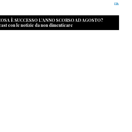
l.b.
 COSA È SUCCESSO L’ANNO SCORSO AD AGOSTO?
cast con le notizie da non dimenticare