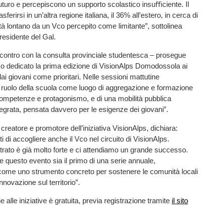
futuro e percepiscono un supporto scolastico insuﬃciente. Il
ferirsi in un’altra regione italiana, il 36% all’estero, in cerca di
à lontano da un Vco percepito come limitante”, sottolinea
residente del Gal.
incontro con la consulta provinciale studentesca – prosegue
mo dedicato la prima edizione di VisionAlps Domodossola ai
dai giovani come prioritari. Nelle sessioni mattutine
 ruolo della scuola come luogo di aggregazione e formazione
competenze e protagonismo, e di una mobilità pubblica
tegrata, pensata davvero per le esigenze dei giovani”.
, creatore e promotore dell’iniziativa VisionAlps, dichiara:
i di accogliere anche il Vco nel circuito di VisionAlps.
strato è già molto forte e ci attendiamo un grande successo.
questo evento sia il primo di una serie annuale,
ome uno strumento concreto per sostenere le comunità locali
novazione sul territorio”.
 alle iniziative è gratuita, previa registrazione tramite
il sito