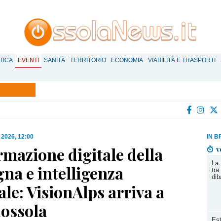
TICA
EVENTI
SANITÀ
TERRITORIO
ECONOMIA
VIABILITÀ E TRASPORTI
 2026, 12:00
IN B
mazione digitale della
v
La 
na e intelligenza
tra
diba
iale: VisionAlps arriva a
ossola
Est