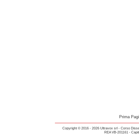
Prima Pag
Copyright © 2016 - 2026 Ultravox srl - Corso Diss
REA VB-201161 - Capital