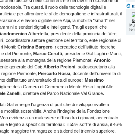
 saranno discussi nelle conferenze e nei tavoli in occasione di
m
dossola. Tra questi, il ruolo delle tecnologie digitali e
artificiale per affrontare le sfide demografiche e infrastrutturali, il
razione Z e lavoro digitale nelle Alpi, la mobilità “smart” nel
Mus
mini e sentieri digitali e intelligenti. Tra gli esperti che
fem
iandomenico Albertella
, presidente della provincia del Vco;
ri
, coordinatore settore gestione del territorio, ente regionale di
ri Monti;
Cristina Bargero
, ricercatrice dell’istituto ricerche
he del Piemonte;
Marco Cerutti
, presidente Gal Laghi e Monti;
ssessore alla montagna della regione Piemonte;
Antonio
dente generale del Cai;
Alberto Preioni
, sottosegretario alla
a regione Piemonte;
Piercarlo Rossi
, docente dell’università di
te dell’istituto universitario di studi europei;
Massimo
sigliere della Camera di Commercio Monte Rosa Laghi Alto
le Zanelli
, direttore del Parco Nazionale Val Grande.
 dati Gal emerge l’urgenza di politiche di sviluppo rivolte a
e e mobilità sostenibile. Anche l’indagine della Fondazione
 Vco evidenzia un malessere diﬀuso tra i giovani, accentuato
 e legato a specificità territoriali: il 55% soﬀre di ansia, il 46%
isagio maggiore tra ragazze e studenti del triennio superiore.