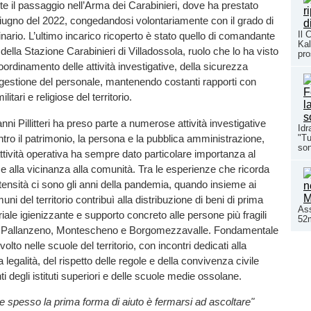
 il passaggio nell’Arma dei Carabinieri, dove ha prestato
 giugno del 2022, congedandosi volontariamente con il grado di
Il 
nario. L’ultimo incarico ricoperto è stato quello di comandante
Kal
della Stazione Carabinieri di Villadossola, ruolo che lo ha visto
pro
ordinamento delle attività investigative, della sicurezza
 gestione del personale, mantenendo costanti rapporti con
militari e religiose del territorio.
nni Pillitteri ha preso parte a numerose attività investigative
Idr
ontro il patrimonio, la persona e la pubblica amministrazione,
"Tu
son
ttività operativa ha sempre dato particolare importanza al
 alla vicinanza alla comunità. Tra le esperienze che ricorda
ensità ci sono gli anni della pandemia, quando insieme ai
uni del territorio contribuì alla distribuzione di beni di prima
Ass
iale igienizzante e supporto concreto alle persone più fragili
52m
a, Pallanzeno, Montescheno e Borgomezzavalle. Fondamentale
volto nelle scuole del territorio, con incontri dedicati alla
legalità, del rispetto delle regole e della convivenza civile
enti degli istituti superiori e delle scuole medie ossolane.
 spesso la prima forma di aiuto è fermarsi ad ascoltare"