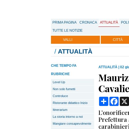
PRIMA PAGINA
CRONACA
ATTUALITÀ
POLI
TUTTE LE NOTIZIE
VALLI
CITTÀ
/
ATTUALITÀ
CHE TEMPO FA
ATTUALITÀ
|
02 gi
Maurizi
RUBRICHE
Level Up
Cavalie
Non solo fumetti
Controluce
Condividi
Face
Ristorante didattico Inizio
Itinerarium
L’onorific
La storia intorno a noi
Prefettura 
Mangiare consapevolmente
carabinieri