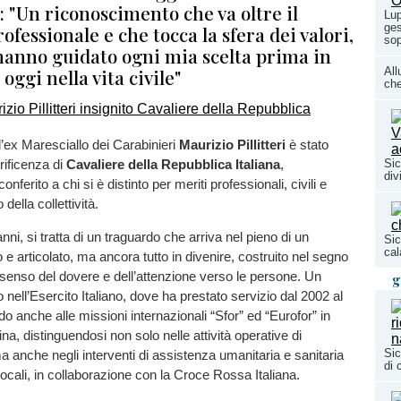
: "Un riconoscimento che va oltre il
Lup
ges
ofessionale e che tocca la sfera dei valori,
sop
 hanno guidato ogni mia scelta prima in
oggi nella vita civile"
All
che
’ex Maresciallo dei Carabinieri
Maurizio Pillitteri
è stato
orificenza di
Cavaliere della Repubblica Italiana
,
Sic
div
nferito a chi si è distinto per meriti professionali, civili e
della collettività.
 anni, si tratta di un traguardo che arriva nel pieno di un
Sic
cal
 e articolato, ma ancora tutto in divenire, costruito nel segno
l senso del dovere e dell’attenzione verso le persone. Un
g
 nell’Esercito Italiano, dove ha prestato servizio dal 2002 al
o anche alle missioni internazionali “Sfor” ed “Eurofor” in
a, distinguendosi non solo nelle attività operative di
Sic
anche negli interventi di assistenza umanitaria e sanitaria
di 
locali, in collaborazione con la Croce Rossa Italiana.