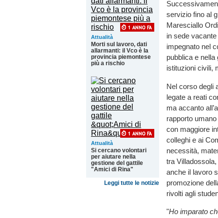
Successivamente
servizio fino al
Maresciallo Ordi
in sede vacante 
Attualità
Morti sul lavoro, dati
impegnato nel co
allarmanti: il Vco è la
pubblica e nella
provincia piemontese
più a rischio
istituzioni civili, 
Nel corso degli a
legate a reati c
ma accanto all’a
rapporto umano e
con maggiore int
colleghi e ai Com
Attualità
necessità, mater
Si cercano volontari
per aiutare nella
tra Villadossol
gestione del gattile
"Amici di Rina"
anche il lavoro s
promozione della 
Leggi tutte le notizie
rivolti agli stud
"
Ho imparato che