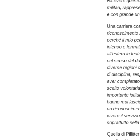
Ricevere questo r
militari, rappres
e con grande um
Una carriera cost
riconoscimento 
perché il mio pe
intenso e format
all’estero in te
nel senso del do
diverse regioni d
di disciplina, re
aver completato 
scelto volontari
importante istitu
hanno mai lascia
un riconoscimento
vivere il serviz
soprattutto nella
Quella di Pillitt