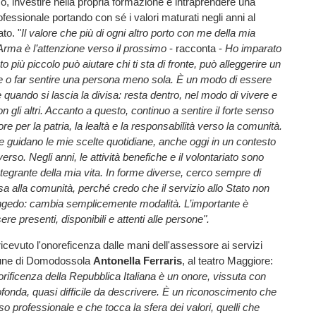
oco, investire nella propria formazione e intraprendere una
fessionale portando con sé i valori maturati negli anni al
ato. "
Il valore che più di ogni altro porto con me della mia
Arma è l’attenzione verso il prossimo
- racconta -
Ho imparato
o più piccolo può aiutare chi ti sta di fronte, può alleggerire un
le o far sentire una persona meno sola. È un modo di essere
 quando si lascia la divisa: resta dentro, nel modo di vivere e
on gli altri. Accanto a questo, continuo a sentire il forte senso
re per la patria, la lealtà e la responsabilità verso la comunità.
e guidano le mie scelte quotidiane, anche oggi in un contesto
erso. Negli anni, le attività benefiche e il volontariato sono
integrante della mia vita. In forme diverse, cerco sempre di
osa alla comunità, perché credo che il servizio allo Stato non
congedo: cambia semplicemente modalità. L’importante è
re presenti, disponibili e attenti alle persone".
ricevuto l'onoreficenza dalle mani dell'assessore ai servizi
mune di Domodossola
Antonella Ferraris
, al teatro Maggiore:
rificenza della Repubblica Italiana è un onore, vissuta con
onda, quasi difficile da descrivere. È un riconoscimento che
rso professionale e che tocca la sfera dei valori, quelli che