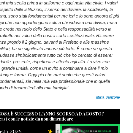
i mia scelta prima in uniforme e oggi nella vita civile. I valori
 rispetto delle istituzioni, il senso del dovere, la solidarietà, la
sona, sono stati fondamentali per me ieri e lo sono ancora di più
ipi che non appartengono solo a chi indossa una divisa, ma a
e crede nel ruolo dello Stato e nella responsabilità verso la
attutto nei valori della nostra carta costituzionale. Ricevere
nza proprio il 2 giugno, davanti al Prefetto e alle massime
 militari, ha un significato ancora più forte. È come se questo
desse simbolicamente tutto ciò che ho cercato di essere:
abile, presente, rispettosa e attenta agli altri. Lo vivo con
n grande umiltà, come un invito a continuare a dare il mio
alunque forma. Oggi più che mai sento che questi valori
ndamentali, sia nella mia vita professionale che in quella
do di trasmetterli alla mia famiglia".
Miria Sanzone
 COSA È SUCCESSO L’ANNO SCORSO AD AGOSTO?
cast con le notizie da non dimenticare