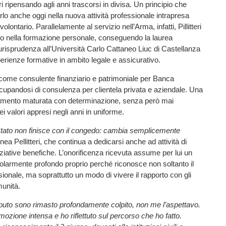
ri ripensando agli anni trascorsi in divisa. Un principio che
rlo anche oggi nella nuova attività professionale intrapresa
olontario. Parallelamente al servizio nell’Arma, infatti, Pillitteri
to nella formazione personale, conseguendo la laurea
urisprudenza all’Università Carlo Cattaneo Liuc di Castellanza
rienze formative in ambito legale e assicurativo.
come consulente finanziario e patrimoniale per Banca
upandosi di consulenza per clientela privata e aziendale. Una
amento maturata con determinazione, senza però mai
 valori appresi negli anni in uniforme.
o Stato non finisce con il congedo: cambia semplicemente
inea Pellitteri, che continua a dedicarsi anche ad attività di
niziative benefiche. L’onorificenza ricevuta assume per lui un
icolarmente profondo proprio perché riconosce non soltanto il
ionale, ma soprattutto un modo di vivere il rapporto con gli
munità.
puto sono rimasto profondamente colpito, non me l’aspettavo.
ozione intensa e ho riflettuto sul percorso che ho fatto.