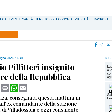
TICA
EVENTI
SANITÀ
TERRITORIO
ECONOMIA
VIABILITÀ E TRASPORTI
ugno 2026, 16:40
IN B
o Pillitteri insignito
Lup
all
re della Repubblica
con
ag
book
X
Print
WhatsApp
Email
Sal
enza, consegnata questa mattina in
Fr
all'ex comandante della stazione
 di Villadossola e oggi consulente