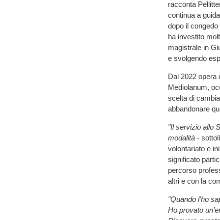
racconta Pellitte
continua a guida
dopo il congedo v
ha investito mol
magistrale in Gi
e svolgendo espe
Dal 2022 opera 
Mediolanum, occ
scelta di cambi
abbandonare quei
"Il servizio all
modalità -
sottol
volontariato e i
significato part
percorso profess
altri e con la co
"Quando l’ho sa
Ho provato un’em