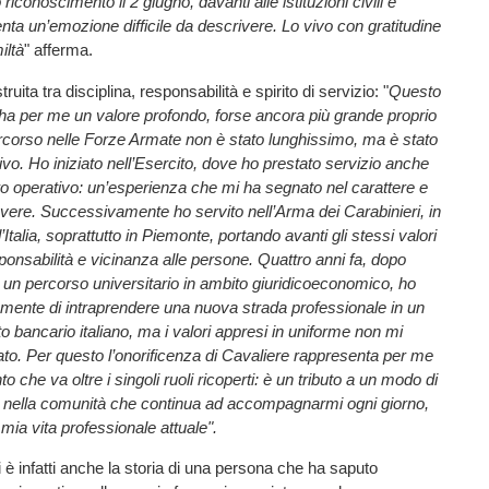
iconoscimento il 2 giugno, davanti alle istituzioni civili e
enta un’emozione difficile da descrivere. Lo vivo con gratitudine
iltà
" afferma.
ruita tra disciplina, responsabilità e spirito di servizio: "
Questo
ha per me un valore profondo, forse ancora più grande proprio
rcorso nelle Forze Armate non è stato lunghissimo, ma è stato
ivo. Ho iniziato nell’Esercito, dove ho prestato servizio anche
atro operativo: un’esperienza che mi ha segnato nel carattere e
vere. Successivamente ho servito nell’Arma dei Carabinieri, in
’Italia, soprattutto in Piemonte, portando avanti gli stessi valori
sponsabilità e vicinanza alle persone. Quattro anni fa, dopo
un percorso universitario in ambito giuridicoeconomico, ho
amente di intraprendere una nuova strada professionale in un
to bancario italiano, ma i valori appresi in uniforme non mi
to. Per questo l’onorificenza di Cavaliere rappresenta per me
 che va oltre i singoli ruoli ricoperti: è un tributo a un modo di
io nella comunità che continua ad accompagnarmi ogni giorno,
 mia vita professionale attuale".
eri è infatti anche la storia di una persona che ha saputo