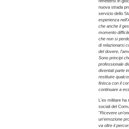
rimettersi in gi
nuova strada pro
servizio dello St
esperienza nell'
che anche il gest
momento diffici
che non si perde
di relazionarsi c
del dovere, l’amo
Sono principi ch
professionale div
diventati parte 
restituire qualc
finisca con il 
continuare a esse
L'ex militare ha 
sociali del Co
"
Ricevere un’ono
un’emozione prof
va oltre il perco