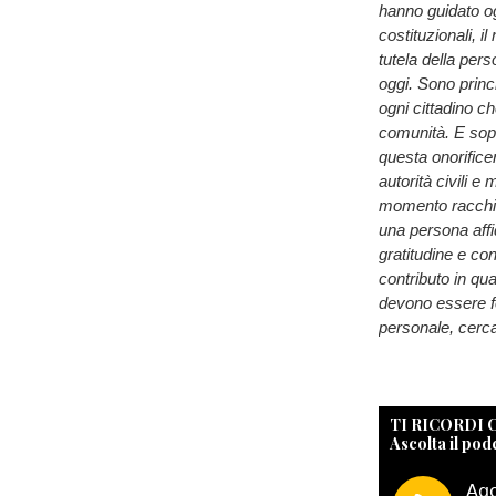
hanno guidato ogn
costituzionali, il
tutela della per
oggi. Sono princ
ogni cittadino ch
comunità. E sopr
questa onorifice
autorità civili e
momento racchiu
una persona affid
gratitudine e co
contributo in qu
devono essere fo
personale, cercan
TI RICORDI
Ascolta il pod