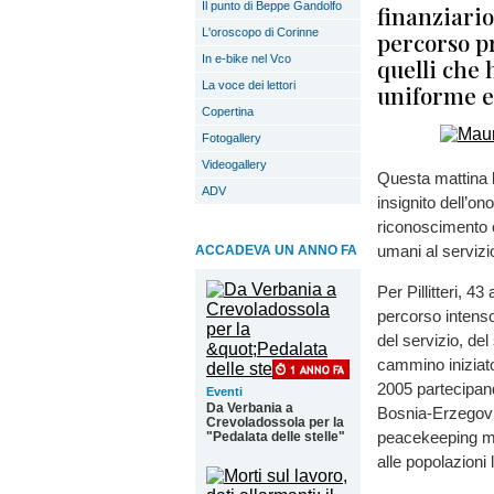
Il punto di Beppe Gandolfo
finanziario
L'oroscopo di Corinne
percorso pr
In e-bike nel Vco
quelli che
La voce dei lettori
uniforme e 
Copertina
Fotogallery
Videogallery
Questa mattina l
ADV
insignito dell’on
riconoscimento co
umani al servizio 
ACCADEVA UN ANNO FA
Per Pillitteri, 43
percorso intenso
del servizio, de
cammino iniziato
2005 partecipand
Eventi
Da Verbania a
Bosnia-Erzegovin
Crevoladossola per la
peacekeeping ma 
"Pedalata delle stelle"
alle popolazioni 