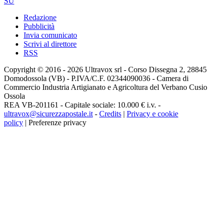
SU
Redazione
Pubblicità
Invia comunicato
Scrivi al direttore
RSS
Copyright © 2016 - 2026 Ultravox srl - Corso Dissegna 2, 28845
Domodossola (VB) - P.IVA/C.F. 02344090036 - Camera di
Commercio Industria Artigianato e Agricoltura del Verbano Cusio
Ossola
REA VB-201161 - Capitale sociale: 10.000 € i.v. -
ultravox@sicurezzapostale.it
-
Credits
|
Privacy e cookie
policy
|
Preferenze privacy