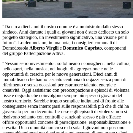
“Da circa dieci anni il nostro comune è amministrato dallo stesso
sindaco. Anni durante i quali ai giovani non è stato dedicato un solo
progetto strategico, un investimento significativo, una visione per il
futuro". Lo denunciano, in una nota, i consiglieri comunali di
Domodossola
Alberto Virgili
e
Domenico
Capristo
, componenti
del gruppo Partecipazione Attiva.
“Nessun serio investimento - sottolineano i consiglieri - nella cultura,
nello sport, nella musica, nei luoghi di aggregazione e nelle
opportunità di crescita per le nuove generazioni. Dieci anni di
immobilismo che hanno lasciato centinaia di ragazzi senza punti di
riferimento e senza occasioni per esprimere talento, energie e
creatività. Oggi assistiamo con preoccupazione a episodi di violenza,
risse e degrado che coinvolgono sempre più spesso i giovani del
nostro territorio. Sarebbe troppo semplice indignarsi di fronte alle
conseguenze senza interrogarsi sulle responsabilità più che di chi ha
governato per un decennio. Le risse e gli episodi di violenza non si
risolvono soltanto con controlli e sanzioni: spesso è più efficace
offrire opportunità concrete di partecipazione, responsabilizzazione e
crescita. Una comunità non cresce da sola. I giovani non possono
essere abbandonati per dieci anni e poi accusati di non avere valori,