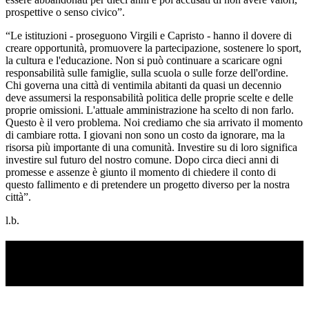
prospettive o senso civico”.
“Le istituzioni - proseguono Virgili e Capristo - hanno il dovere di
creare opportunità, promuovere la partecipazione, sostenere lo sport,
la cultura e l'educazione. Non si può continuare a scaricare ogni
responsabilità sulle famiglie, sulla scuola o sulle forze dell'ordine.
Chi governa una città di ventimila abitanti da quasi un decennio
deve assumersi la responsabilità politica delle proprie scelte e delle
proprie omissioni. L'attuale amministrazione ha scelto di non farlo.
Questo è il vero problema. Noi crediamo che sia arrivato il momento
di cambiare rotta. I giovani non sono un costo da ignorare, ma la
risorsa più importante di una comunità. Investire su di loro significa
investire sul futuro del nostro comune. Dopo circa dieci anni di
promesse e assenze è giunto il momento di chiedere il conto di
questo fallimento e di pretendere un progetto diverso per la nostra
città”.
l.b.
TI RICORDI COSA È SUCCESSO L’ANNO
SCORSO AD AGOSTO?
Ascolta il podcast con le notizie da non dimenticare