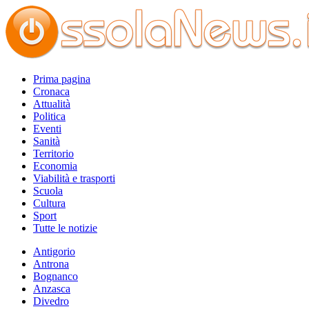
Prima pagina
Cronaca
Attualità
Politica
Eventi
Sanità
Territorio
Economia
Viabilità e trasporti
Scuola
Cultura
Sport
Tutte le notizie
Antigorio
Antrona
Bognanco
Anzasca
Divedro