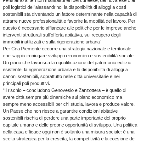
Pensiamo ai territori manifatturieri del cuneese, del novarese o ai
poli logistici dell’alessandrino: la disponibilità di alloggi a costi
sostenibili sta diventando un fattore determinante nella capacità di
attrarre nuove professionalità e favorire la mobilità del lavoro. Per
questo è necessario affiancare alle politiche per le imprese anche
interventi strutturali sull’offerta abitativa, sul recupero degli
immobili inutilizzati e sulla rigenerazione urbana”.
Per Cna Piemonte occorre una strategia nazionale e territoriale
che sappia coniugare sviluppo economico e sostenibilità sociale.
Un piano che favorisca la riqualificazione del patrimonio edilizio
esistente, la rigenerazione urbana e la disponibilità di alloggi a
canoni sostenibili, soprattutto nelle città universitarie e nei
principali poli produttivi.
“Il rischio – concludono Genovesio e Zanzottera – è quello di
avere città sempre più dinamiche sul piano economico ma
sempre meno accessibili per chi studia, lavora e produce valore.
Un Paese che non riesce a garantire condizioni abitative
sostenibili rischia di perdere una parte importante del proprio
capitale umano e delle proprie opportunità di sviluppo. Una politica
della casa efficace oggi non è soltanto una misura sociale: è una
scelta strategica per la crescita, la competitività e la coesione dei