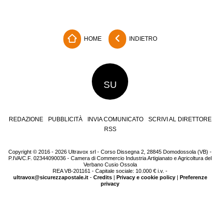
HOME
INDIETRO
SU
REDAZIONE
PUBBLICITÀ
INVIA COMUNICATO
SCRIVI AL DIRETTORE
RSS
Copyright © 2016 - 2026 Ultravox srl - Corso Dissegna 2, 28845 Domodossola (VB) -
P.IVA/C.F. 02344090036 - Camera di Commercio Industria Artigianato e Agricoltura del
Verbano Cusio Ossola
REA VB-201161 - Capitale sociale: 10.000 € i.v. -
ultravox@sicurezzapostale.it
-
Credits
|
Privacy e cookie policy
|
Preferenze
privacy