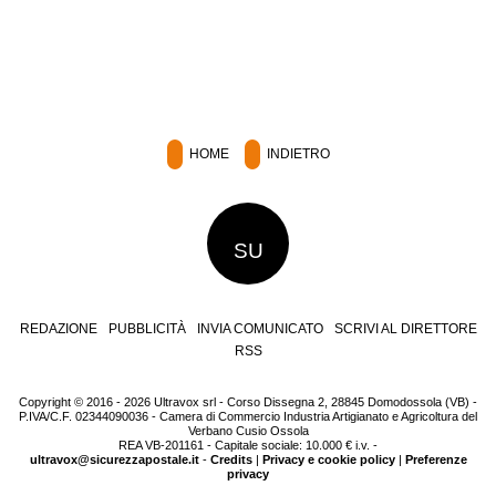
HOME
INDIETRO
SU
REDAZIONE
PUBBLICITÀ
INVIA COMUNICATO
SCRIVI AL DIRETTORE
RSS
Copyright © 2016 - 2026 Ultravox srl - Corso Dissegna 2, 28845 Domodossola (VB) -
P.IVA/C.F. 02344090036 - Camera di Commercio Industria Artigianato e Agricoltura del
Verbano Cusio Ossola
REA VB-201161 - Capitale sociale: 10.000 € i.v. -
ultravox@sicurezzapostale.it
-
Credits
|
Privacy e cookie policy
|
Preferenze
privacy