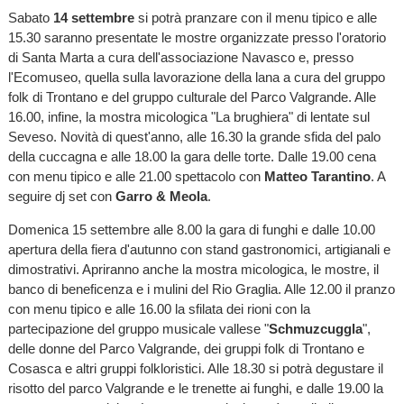
Sabato
14 settembre
si potrà pranzare con il menu tipico e alle
15.30 saranno presentate le mostre organizzate presso l'oratorio
di Santa Marta a cura dell'associazione Navasco e, presso
l'Ecomuseo, quella sulla lavorazione della lana a cura del gruppo
folk di Trontano e del gruppo culturale del Parco Valgrande. Alle
16.00, infine, la mostra micologica "La brughiera" di lentate sul
Seveso. Novità di quest'anno, alle 16.30 la grande sfida del palo
della cuccagna e alle 18.00 la gara delle torte. Dalle 19.00 cena
con menu tipico e alle 21.00 spettacolo con
Matteo Tarantino
. A
seguire dj set con
Garro & Meola
.
Domenica 15 settembre alle 8.00 la gara di funghi e dalle 10.00
apertura della fiera d'autunno con stand gastronomici, artigianali e
dimostrativi. Apriranno anche la mostra micologica, le mostre, il
banco di beneficenza e i mulini del Rio Graglia. Alle 12.00 il pranzo
con menu tipico e alle 16.00 la sfilata dei rioni con la
partecipazione del gruppo musicale vallese "
Schmuzcuggla
",
delle donne del Parco Valgrande, dei gruppi folk di Trontano e
Cosasca e altri gruppi folkloristici. Alle 18.30 si potrà degustare il
risotto del parco Valgrande e le trenette ai funghi, e dalle 19.00 la