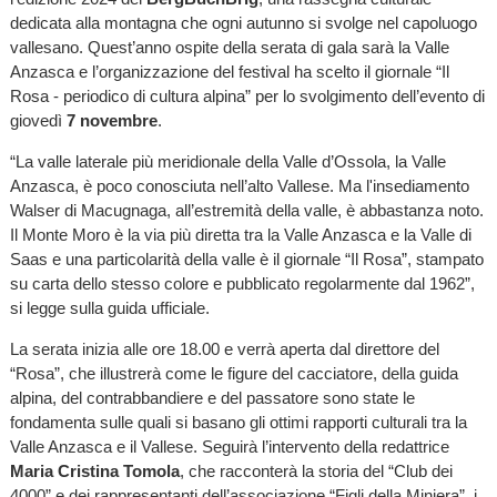
dedicata alla montagna che ogni autunno si svolge nel capoluogo
vallesano. Quest’anno ospite della serata di gala sarà la Valle
Anzasca e l’organizzazione del festival ha scelto il giornale “Il
Rosa - periodico di cultura alpina” per lo svolgimento dell’evento di
giovedì
7 novembre
.
“La valle laterale più meridionale della Valle d’Ossola, la Valle
Anzasca, è poco conosciuta nell’alto Vallese. Ma l'insediamento
Walser di Macugnaga, all’estremità della valle, è abbastanza noto.
Il Monte Moro è la via più diretta tra la Valle Anzasca e la Valle di
Saas e una particolarità della valle è il giornale “Il Rosa”, stampato
su carta dello stesso colore e pubblicato regolarmente dal 1962”,
si legge sulla guida ufficiale.
La serata inizia alle ore 18.00 e verrà aperta dal direttore del
“Rosa”, che illustrerà come le figure del cacciatore, della guida
alpina, del contrabbandiere e del passatore sono state le
fondamenta sulle quali si basano gli ottimi rapporti culturali tra la
Valle Anzasca e il Vallese. Seguirà l’intervento della redattrice
Maria Cristina Tomola
, che racconterà la storia del “Club dei
4000” e dei rappresentanti dell’associazione “Figli della Miniera”, i