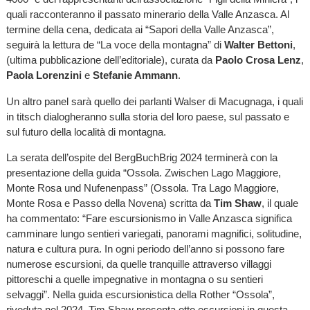
quali racconteranno il passato minerario della Valle Anzasca. Al
termine della cena, dedicata ai “Sapori della Valle Anzasca”,
seguirà la lettura de “La voce della montagna” di
Walter Bettoni
,
(ultima pubblicazione dell’editoriale), curata da
Paolo Crosa Lenz
,
Paola Lorenzini
e
Stefanie Ammann
.
Un altro panel sarà quello dei parlanti Walser di Macugnaga, i quali
in titsch dialogheranno sulla storia del loro paese, sul passato e
sul futuro della località di montagna.
La serata dell’ospite del BergBuchBrig 2024 terminerà con la
presentazione della guida “Ossola. Zwischen Lago Maggiore,
Monte Rosa und Nufenenpass” (Ossola. Tra Lago Maggiore,
Monte Rosa e Passo della Novena) scritta da
Tim Shaw
, il quale
ha commentato: “Fare escursionismo in Valle Anzasca significa
camminare lungo sentieri variegati, panorami magnifici, solitudine,
natura e cultura pura. In ogni periodo dell’anno si possono fare
numerose escursioni, da quelle tranquille attraverso villaggi
pittoreschi a quelle impegnative in montagna o su sentieri
selvaggi”. Nella guida escursionistica della Rother “Ossola”,
riveduta nel 2024, Tim Shaw presenta otto escursioni in questa