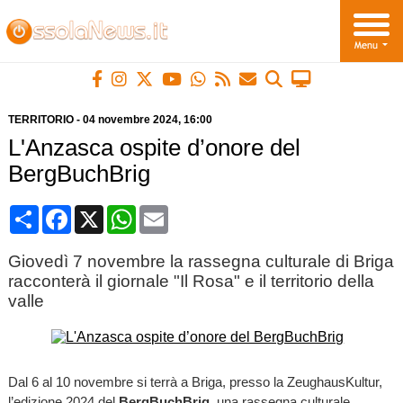
TERRITORIO
-
04 novembre 2024
, 16:00
L'Anzasca ospite d’onore del
BergBuchBrig
Condividi
Facebook
X
WhatsApp
Email
Giovedì 7 novembre la rassegna culturale di Briga
racconterà il giornale "Il Rosa" e il territorio della
valle
Dal 6 al 10 novembre si terrà a Briga, presso la ZeughausKultur,
l’edizione 2024 del
BergBuchBrig
, una rassegna culturale