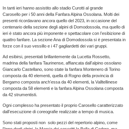
In tanti ieri hanno assistito allo stadio Curotti al grande
Carosello per i 50 anni della Fanfara Alpina Ossolana. Molti dei
presenti ricordavano ancora quello del 2023, in occasione del
centenario della sezione degli alpini di Domodossola, ma quello di
ieri è stato ancora più imponente e spettacolare con l'esibizione di
quattro fanfare. La sezione Ana di Domodossola si è presentata in
forze con il suo vessillo e i 47 gagliardetti dei vari gruppi.
Ad esibirsi, presentati brillantemente da Lucetta Rossetto,
madrina della fanfara Taurinense, affiancata dall'alpino ossolano
Giancarlo Castellano, sono state la fanfara Montenero di Torino
composta da 40 elementi, quella di Rogno della provincia di
Bergamo composta anch'essa da 40 elementi, la Valltellinese
composta da 58 elementi e la fanfara Alpina Ossolana composta
da 42 strumentisti.
Ogni complesso ha presentato il proprio Carosello caratterizzato
dall'esecuzione di coreografie realizzate a tempo di musica.
Sono stati proposti non solo pezzi del repertorio alpino, come
l'Inno degli alpini, la Marcia dei coscritti la Bella di Cadore, ma