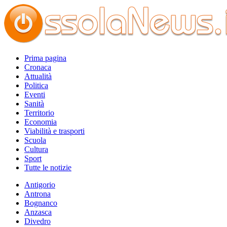
Prima pagina
Cronaca
Attualità
Politica
Eventi
Sanità
Territorio
Economia
Viabilità e trasporti
Scuola
Cultura
Sport
Tutte le notizie
Antigorio
Antrona
Bognanco
Anzasca
Divedro