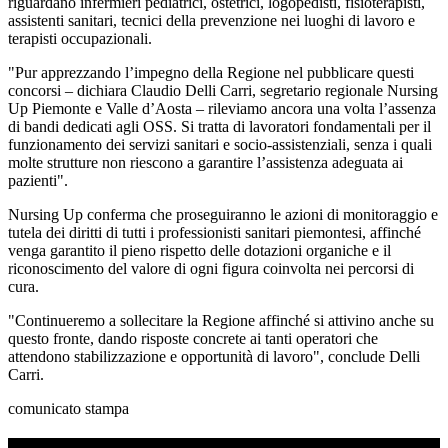
riguardano infermieri pediatrici, ostetrici, logopedisti, fisioterapisti,
assistenti sanitari, tecnici della prevenzione nei luoghi di lavoro e
terapisti occupazionali.
"Pur apprezzando l’impegno della Regione nel pubblicare questi
concorsi – dichiara Claudio Delli Carri, segretario regionale Nursing
Up Piemonte e Valle d’Aosta – rileviamo ancora una volta l’assenza
di bandi dedicati agli OSS. Si tratta di lavoratori fondamentali per il
funzionamento dei servizi sanitari e socio-assistenziali, senza i quali
molte strutture non riescono a garantire l’assistenza adeguata ai
pazienti".
Nursing Up conferma che proseguiranno le azioni di monitoraggio e
tutela dei diritti di tutti i professionisti sanitari piemontesi, affinché
venga garantito il pieno rispetto delle dotazioni organiche e il
riconoscimento del valore di ogni figura coinvolta nei percorsi di
cura.
"Continueremo a sollecitare la Regione affinché si attivino anche su
questo fronte, dando risposte concrete ai tanti operatori che
attendono stabilizzazione e opportunità di lavoro", conclude Delli
Carri.
comunicato stampa