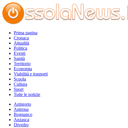
Prima pagina
Cronaca
Attualità
Politica
Eventi
Sanità
Territorio
Economia
Viabilità e trasporti
Scuola
Cultura
Sport
Tutte le notizie
Antigorio
Antrona
Bognanco
Anzasca
Divedro