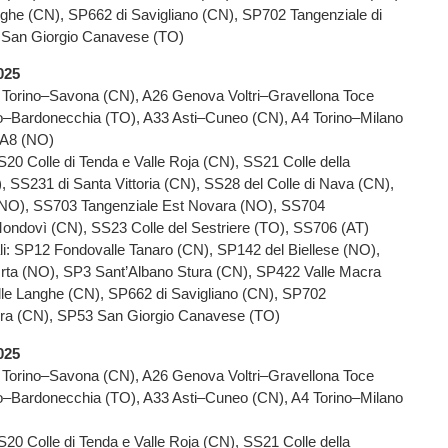
ghe (CN), SP662 di Savigliano (CN), SP702 Tangenziale di
 San Giorgio Canavese (TO)
025
 Torino–Savona (CN), A26 Genova Voltri–Gravellona Toce
o–Bardonecchia (TO), A33 Asti–Cuneo (CN), A4 Torino–Milano
 A8 (NO)
SS20 Colle di Tenda e Valle Roja (CN), SS21 Colle della
 SS231 di Santa Vittoria (CN), SS28 del Colle di Nava (CN),
(NO), SS703 Tangenziale Est Novara (NO), SS704
Mondovì (CN), SS23 Colle del Sestriere (TO), SS706 (AT)
ali: SP12 Fondovalle Tanaro (CN), SP142 del Biellese (NO),
ta (NO), SP3 Sant’Albano Stura (CN), SP422 Valle Macra
le Langhe (CN), SP662 di Savigliano (CN), SP702
Bra (CN), SP53 San Giorgio Canavese (TO)
025
 Torino–Savona (CN), A26 Genova Voltri–Gravellona Toce
o–Bardonecchia (TO), A33 Asti–Cuneo (CN), A4 Torino–Milano
SS20 Colle di Tenda e Valle Roja (CN), SS21 Colle della