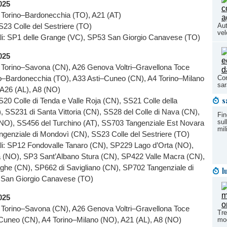
025
 Torino–Bardonecchia (TO), A21 (AT)
SS23 Colle del Sestriere (TO)
Aut
vel
ali: SP1 delle Grange (VC), SP53 San Giorgio Canavese (TO)
025
 Torino–Savona (CN), A26 Genova Voltri–Gravellona Toce
o–Bardonecchia (TO), A33 Asti–Cuneo (CN), A4 Torino–Milano
Con
sar
 A26 (AL), A8 (NO)
s
SS20 Colle di Tenda e Valle Roja (CN), SS21 Colle della
 SS231 di Santa Vittoria (CN), SS28 del Colle di Nava (CN),
Fin
sul
NO), SS456 del Turchino (AT), SS703 Tangenziale Est Novara
mil
genziale di Mondovì (CN), SS23 Colle del Sestriere (TO)
ali: SP12 Fondovalle Tanaro (CN), SP229 Lago d’Orta (NO),
 (NO), SP3 Sant’Albano Stura (CN), SP422 Valle Macra (CN),
ghe (CN), SP662 di Savigliano (CN), SP702 Tangenziale di
l
 San Giorgio Canavese (TO)
025
 Torino–Savona (CN), A26 Genova Voltri–Gravellona Toce
Tre
Cuneo (CN), A4 Torino–Milano (NO), A21 (AL), A8 (NO)
mod