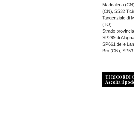
Maddalena (CN),
(CN), SS32 Tic
Tangenziale di 
(TO)
Strade provinci
SP299 di Alagna
SP661 delle Lan
Bra (CN), SP53
TI RICORDI
Ascolta il pod