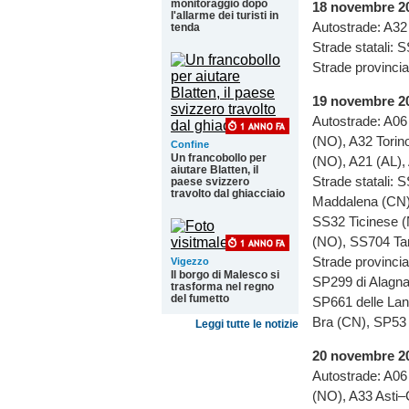
monitoraggio dopo
18 novembre 2
l'allarme dei turisti in
Autostrade: A32
tenda
Strade statali: 
Strade provinci
19 novembre 2
Autostrade: A06
(NO), A32 Torin
Confine
Un francobollo per
(NO), A21 (AL),
aiutare Blatten, il
Strade statali: 
paese svizzero
travolto dal ghiacciaio
Maddalena (CN),
SS32 Ticinese (
(NO), SS704 Tan
Strade provinci
Vigezzo
Il borgo di Malesco si
SP299 di Alagna
trasforma nel regno
del fumetto
SP661 delle Lan
Bra (CN), SP53
Leggi tutte le notizie
20 novembre 2
Autostrade: A06
(NO), A33 Asti–