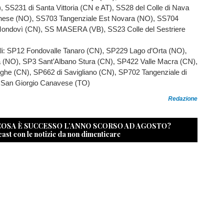
 SS231 di Santa Vittoria (CN e AT), SS28 del Colle di Nava
inese (NO), SS703 Tangenziale Est Novara (NO), SS704
Mondovì (CN), SS MASERA (VB), SS23 Colle del Sestriere
ali: SP12 Fondovalle Tanaro (CN), SP229 Lago d’Orta (NO),
 (NO), SP3 Sant’Albano Stura (CN), SP422 Valle Macra (CN),
ghe (CN), SP662 di Savigliano (CN), SP702 Tangenziale di
 San Giorgio Canavese (TO)
Redazione
 COSA È SUCCESSO L’ANNO SCORSO AD AGOSTO?
cast con le notizie da non dimenticare