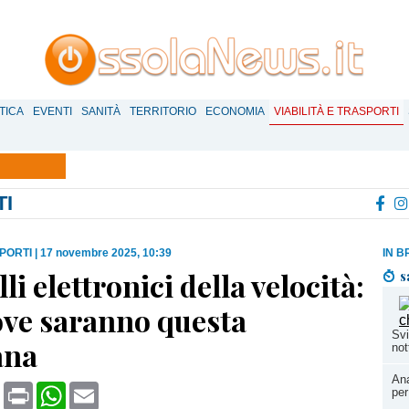
TICA
EVENTI
SANITÀ
TERRITORIO
ECONOMIA
VIABILITÀ E TRASPORTI
TI
SPORTI
|
17 novembre 2025, 10:39
IN B
li elettronici della velocità:
s
ove saranno questa
Svi
ana
not
Ana
book
X
Print
WhatsApp
Email
per