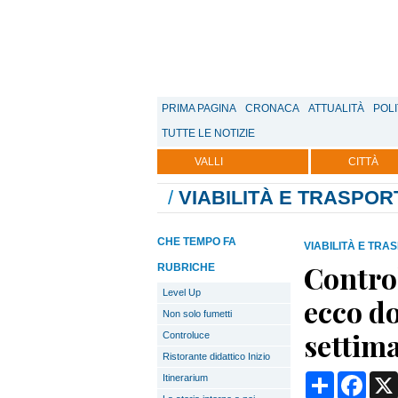
PRIMA PAGINA
CRONACA
ATTUALITÀ
POLI
TUTTE LE NOTIZIE
VALLI
CITTÀ
/
VIABILITÀ E TRASPOR
CHE TEMPO FA
VIABILITÀ E TRA
Control
RUBRICHE
Level Up
ecco d
Non solo fumetti
settim
Controluce
Ristorante didattico Inizio
Condividi
Face
Itinerarium