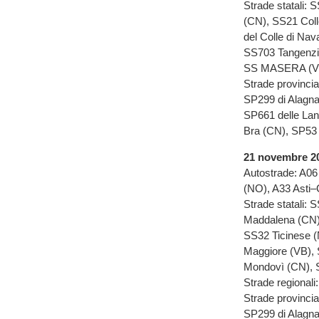
Strade statali: 
(CN), SS21 Coll
del Colle di Na
SS703 Tangenzi
SS MASERA (VB)
Strade provinci
SP299 di Alagna
SP661 delle Lan
Bra (CN), SP53
21 novembre 2
Autostrade: A06
(NO), A33 Asti–
Strade statali: 
Maddalena (CN),
SS32 Ticinese 
Maggiore (VB), 
Mondovì (CN), S
Strade regional
Strade provinci
SP299 di Alagna