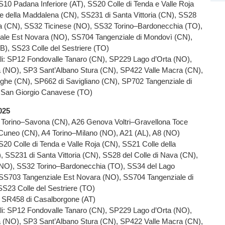
SS10 Padana Inferiore (AT), SS20 Colle di Tenda e Valle Roja
e della Maddalena (CN), SS231 di Santa Vittoria (CN), SS28
va (CN), SS32 Ticinese (NO), SS32 Torino–Bardonecchia (TO),
ale Est Novara (NO), SS704 Tangenziale di Mondovì (CN),
, SS23 Colle del Sestriere (TO)
ali: SP12 Fondovalle Tanaro (CN), SP229 Lago d’Orta (NO),
 (NO), SP3 Sant’Albano Stura (CN), SP422 Valle Macra (CN),
ghe (CN), SP662 di Savigliano (CN), SP702 Tangenziale di
 San Giorgio Canavese (TO)
025
 Torino–Savona (CN), A26 Genova Voltri–Gravellona Toce
Cuneo (CN), A4 Torino–Milano (NO), A21 (AL), A8 (NO)
SS20 Colle di Tenda e Valle Roja (CN), SS21 Colle della
 SS231 di Santa Vittoria (CN), SS28 del Colle di Nava (CN),
(NO), SS32 Torino–Bardonecchia (TO), SS34 del Lago
SS703 Tangenziale Est Novara (NO), SS704 Tangenziale di
S23 Colle del Sestriere (TO)
i: SR458 di Casalborgone (AT)
ali: SP12 Fondovalle Tanaro (CN), SP229 Lago d’Orta (NO),
 (NO), SP3 Sant’Albano Stura (CN), SP422 Valle Macra (CN),