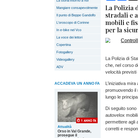
La storia intorno a noi
La Polizia 
Mangiare consapevolmente
stradali e 
Il punto di Beppe Gandolfo
mobili e f
L'oroscopo di Corinne
per la sicu
In e-bike nel Vco
La voce dei lettori
Copertina
Fotogallery
La Polizia di Sta
Videogallery
che, nel corso de
ADV
velocità previst
L’iniziativa mir
ACCADEVA UN ANNO FA
promuovendo il ri
lungo le principa
Di seguito sono i
autovelox mobili 
permettere agli 
Attualità
corretti e respon
Orso in Val Grande,
prosegue il