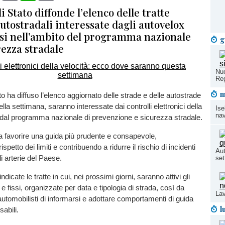
di Stato diffonde l’elenco delle tratte
autostradali interessate dagli autovelox
issi nell’ambito del programma nazionale
g
rezza stradale
Nuo
Re
m
to ha diffuso l’elenco aggiornato delle strade e delle autostrade
lla settimana, saranno interessate dai controlli elettronici della
Ise
nav
i dal programma nazionale di prevenzione e sicurezza stradale.
a a favorire una guida più prudente e consapevole,
spetto dei limiti e contribuendo a ridurre il rischio di incidenti
Aut
li arterie del Paese.
set
ndicate le tratte in cui, nei prossimi giorni, saranno attivi gli
e fissi, organizzate per data e tipologia di strada, così da
Lav
automobilisti di informarsi e adottare comportamenti di guida
l
sabili.