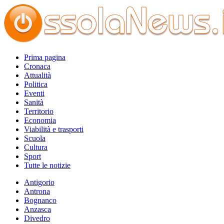
Prima pagina
Cronaca
Attualità
Politica
Eventi
Sanità
Territorio
Economia
Viabilità e trasporti
Scuola
Cultura
Sport
Tutte le notizie
Antigorio
Antrona
Bognanco
Anzasca
Divedro