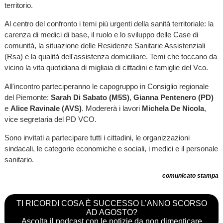
territorio.
Al centro del confronto i temi più urgenti della sanità territoriale: la
carenza di medici di base, il ruolo e lo sviluppo delle Case di
comunità, la situazione delle Residenze Sanitarie Assistenziali
(Rsa) e la qualità dell'assistenza domiciliare. Temi che toccano da
vicino la vita quotidiana di migliaia di cittadini e famiglie del Vco.
All'incontro parteciperanno le capogruppo in Consiglio regionale
del Piemonte:
Sarah Di Sabato (M5S)
,
Gianna Pentenero (PD)
e
Alice Ravinale (AVS)
. Modererà i lavori
Michela De Nicola
,
vice segretaria del PD VCO.
Sono invitati a partecipare tutti i cittadini, le organizzazioni
sindacali, le categorie economiche e sociali, i medici e il personale
sanitario.
comunicato stampa
TI RICORDI COSA È SUCCESSO L’ANNO SCORSO
AD AGOSTO?
Ascolta il podcast con le notizie da non dimenticare